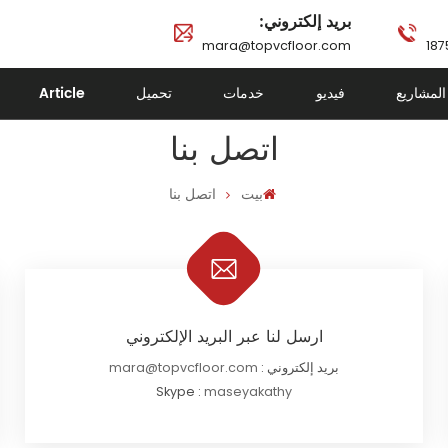
بريد إلكتروني:
mara@topvcfloor.com
المشاريع
فيديو
خدمات
تحميل
Article
اتصل بنا
بيت
اتصل بنا
ارسل لنا عبر البريد الإلكتروني
بريد إلكتروني :
mara@topvcfloor.com
Skype :
maseyakathy