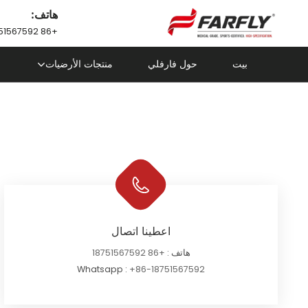
هاتف:
+86 18751567592
بيت
حول فارفلي
منتجات الأرضيات
اعطينا اتصال
هاتف :
+86 18751567592
Whatsapp :
+86-18751567592