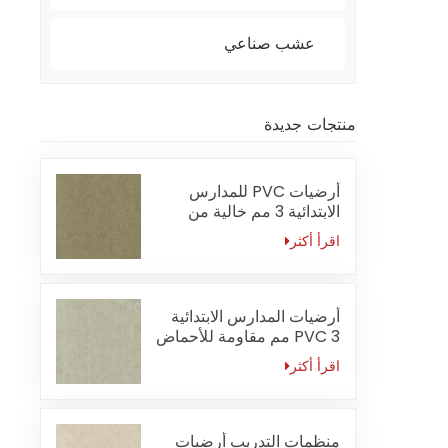
عشب صناعي
منتجات جديدة
أرضيات PVC للمدارس
الابتدائية 3 مم خالية من
الفورمالديهايد
اقرأ أكثر
أرضيات المدارس الابتدائية
PVC 3 مم مقاومة للأحماض
والقلويات
اقرأ أكثر
منظمات التدريب أرضيات