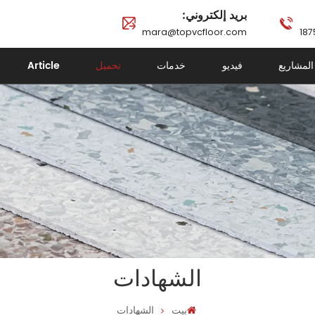
بريد إلكتروني:
mara@topvcfloor.com
المشاريع
فيديو
خدمات
تحميل
Article
الشهادات
بيت
الشهادات