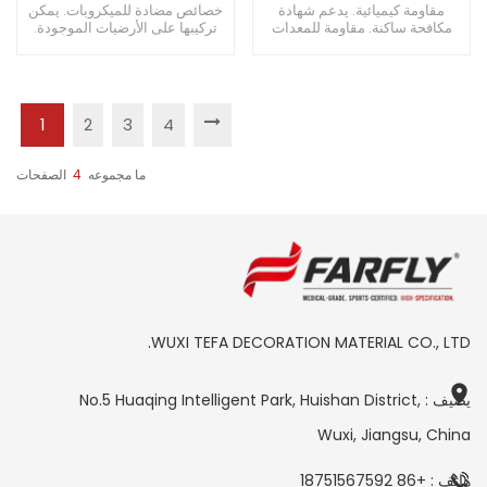
للصالات الرياضية
للمختبرات
مقاومة كيميائية. يدعم شهادة
خصائص مضادة للميكروبات. يمكن
مكافحة ساكنة. مقاومة للمعدات
تركيبها على الأرضيات الموجودة.
الثقيلة.
مثالية للمرافق الصيدلانية.
1
2
3
4
ما مجموعه
4
الصفحات
WUXI TEFA DECORATION MATERIAL CO., LTD.
يضيف : No.5 Huaqing Intelligent Park, Huishan District,
Wuxi, Jiangsu, China
هاتف : +86 18751567592