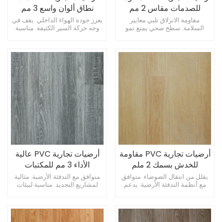
للصدمات مقاس 2 مم
نطاق ألوان واسع 3 مم
للكافيتريات
للصالات الرياضية
مقاومة الانزلاق تلبي معايير
يعزز جودة الهواء الداخلي. يقف في
السلامة. سطح صحي يمنع نمو
وجه حركة السير الكثيفة. مناسبة
العفن. يوفر حماية حاجز الرطوبة.
لغرف الخادم.
أرضيات تجارية PVC مقاومة
أرضيات تجارية PVC عالية
للخدش بسمك 2 ملم
الأداء 3 مم للمكتبات
للممرات
يقلل من انتقال الضوضاء. متوافق
متوافق مع التدفئة الأرضية. مثالية
مع أنظمة التدفئة الأرضية. يدعم
لمشاريع التجديد. مناسبة لبيئات
الأحمال المتداول الثقيلة.
الغرف النظيفة.