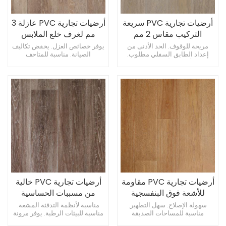
أرضيات تجارية PVC سريعة
أرضيات تجارية PVC عازلة 3
التركيب مقاس 2 مم
مم لغرف خلع الملابس
للحمامات
مريحة للوقوف. الحد الأدنى من
يوفر خصائص العزل. يخفض تكاليف
إعداد الطابق السفلي مطلوب.
الصيانة. مناسبة للمتاحف
يدعم أنماط الأرضية الإبداعية.
والمعارض.
أرضيات تجارية PVC مقاومة
أرضيات تجارية PVC خالية
للأشعة فوق البنفسجية
من مسببات الحساسية
بسمك 2 مم لغرف الفن
مقاس 3 مم لمختبرات
سهولة الإصلاح. سهل التطهير.
مناسبة لأنظمة التدفئة المشعة.
مناسبة للمساحات الصديقة
مناسبة للبيئات الرطبة. يوفر مرونة
الكمبيوتر
للحيوانات الأليفة.
التصميم.