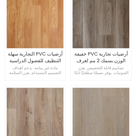
أرضيات تجارية PVC خفيفة
أرضيات PVC التجارية سهلة
الوزن بسمك 2 مم لغرف
التنظيف للفصول الدراسية
الموظفين
بسمك 3 مم
تصاميم قابلة للتخصيص. يعزز
مادة غير سامة. يدعم أهداف
الصوتيات. يوفر نسيجًا سطحيًا ثابتًا.
التصميم المستدام. يعزز السلامة
في متاجر البيع بالتجزئة.