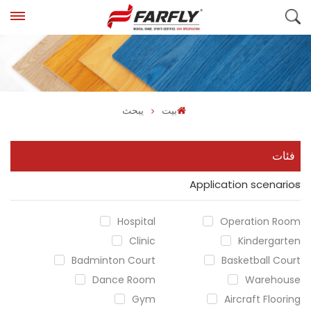
بيت
يبحث
فئات
Application scenarios
Hospital
Operation Room
Clinic
Kindergarten
Badminton Court
Basketball Court
Dance Room
Warehouse
Gym
Aircraft Flooring