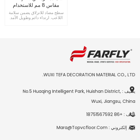
مقاس 8 مم للاستخدام
الداخلي والخارجي
سطح مضاد للانزلاق يضمن سلامة
اللاعب. ارتداء دائم وطويل الأمد.
مقاومة للخدوش والخدوش.
WUXI TEFA DECORATION MATERIAL CO., LTD.
يضيف : No.5 Huaqing Intelligent Park, Huishan District,
Wuxi, Jiangsu, China
هاتف : +86 18751567592
بريد إلكتروني : Mara@topvcfloor.com