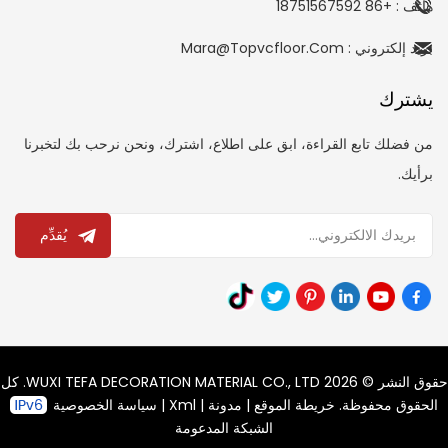
هاتف : +86 18751567592
بريد إلكتروني : Mara@topvcfloor.com
يشترك
من فضلك تابع القراءة، ابق على اطلاع، اشترك، ونحن نرحب بك لتخبرنا
برأيك.
يُقدِّم
حقوق النشر © 2026 WUXI TEFA DECORATION MATERIAL CO., LTD. كل
الحقوق محفوظة.
خريطة الموقع
|
مدونة
|
Xml
|
سياسة الخصوصية
الشبكة المدعومة