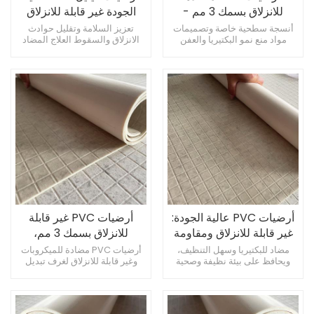
للانزلاق بسمك 3 مم -
الجودة غير قابلة للانزلاق
مقاومة للماء والتآكل
وسهلة التنظيف
أنسجة سطحية خاصة وتصميمات
تعزيز السلامة وتقليل حوادث
مواد منع نمو البكتيريا والعفن
الانزلاق والسقوط العلاج المضاد
مصنوعة من مادة PVC الصديقة
للميكروبات يمنع نمو البكتيريا سهلة
للبيئة، بما يتماشى مع المعايير
التنظيف والصيانة، مما يوفر الوقت
البيئية الدولية
والجهد
أرضيات PVC عالية الجودة:
أرضيات PVC غير قابلة
غير قابلة للانزلاق ومقاومة
للانزلاق بسمك 3 مم،
للماء وسهلة التنظيف
مقاومة للماء ومضادة
مضاد للبكتيريا وسهل التنظيف،
أرضيات PVC مضادة للميكروبات
ويحافظ على بيئة نظيفة وصحية
وغير قابلة للانزلاق لغرف تبديل
للبكتيريا، مثالية لدورات
يعزز السلامة والراحة مناسب
الملابس والمستشفيات والحمامات
المياه
للمطابخ والممرات وغيرها من
أرضيات PVC مقاومة للانزلاق،
مناطق المنزل التي تتطلب تشطيبًا
مقاومة للاهتراء للغاية أرضيات
مانعًا للانزلاق
PVC احترافية مضادة للانزلاق