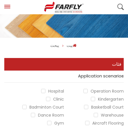
بيت
يبحث
فئات
Application scenarios
Hospital
Operation Room
Clinic
Kindergarten
Badminton Court
Basketball Court
Dance Room
Warehouse
Gym
Aircraft Flooring