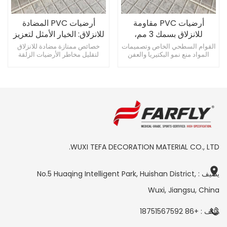
أرضيات PVC مقاومة
أرضيات PVC المضادة
للانزلاق بسمك 3 مم،
للانزلاق: الخيار الأمثل لتعزيز
مقاومة للماء، ممتصة
سلامة الحمامات والحمامات
القوام السطحي الخاص وتصميمات
خصائص ممتازة مضادة للانزلاق
المواد منع نمو البكتيريا والعفن
لتقليل مخاطر الأرضيات الزلقة
للصدمات، ومضادة للبكتيريا
مصنوع من مادة PVC الصديقة
مضاد للميكروبات وسهل التنظيف،
للبيئة، بما يتماشى مع المعايير
ويحافظ على بيئة نظيفة وصحية
البيئية الدولية
يعزز السلامة والراحة
WUXI TEFA DECORATION MATERIAL CO., LTD.
يضيف : No.5 Huaqing Intelligent Park, Huishan District,
Wuxi, Jiangsu, China
هاتف : +86 18751567592