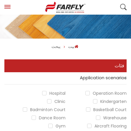
بيت
يبحث
فئات
Application scenarios
Hospital
Operation Room
Clinic
Kindergarten
Badminton Court
Basketball Court
Dance Room
Warehouse
Gym
Aircraft Flooring