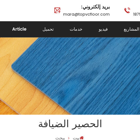
بريد إلكتروني:
mara@topvcfloor.com
Article
تحميل
خدمات
فيديو
المشاريع
الحصير الضيافة
بيت
يبحث