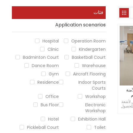
فئات
Application scenarios
Hospital
Operation Room
Clinic
Kindergarten
Badminton Court
Basketball Court
Dance Room
Warehouse
Gym
Aircraft Flooring
Residence
Indoor Sports
Courts
منة
Office
Workshop
 لأشعة
Bus Floor
Electronic
للحصول
Workshop
تكيف
لمختلفة
Hotel
Exhibition Hall
Pickleball Court
Toilet