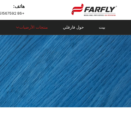
هاتف:
+86 18751567592
بيت
حول فارفلي
منتجات الأرضيات