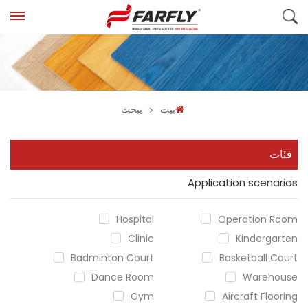
بيت
يبحث
فئات
Application scenarios
Hospital
Operation Room
Clinic
Kindergarten
Badminton Court
Basketball Court
Dance Room
Warehouse
Gym
Aircraft Flooring