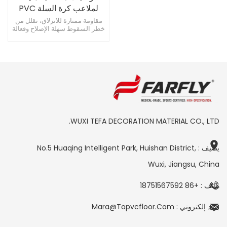
لملاعب كرة السلة PVC
مقاس 8 مم
مقاومة ممتازة للانزلاق، تقلل من
خطر السقوط سهلة الإصلاح وفعالة
من حيث التكلفة قوة عالية، ويدعم
المعدات الثقيلة
WUXI TEFA DECORATION MATERIAL CO., LTD.
يضيف : No.5 Huaqing Intelligent Park, Huishan District,
Wuxi, Jiangsu, China
هاتف : +86 18751567592
بريد إلكتروني : Mara@topvcfloor.com