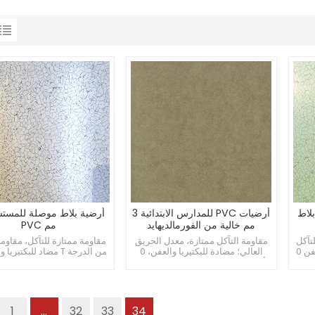
تشفى 3 مم
أرضيات PVC للمدارس الابتدائية 3
مم خالية من الفورمالديهايد
مم PVC
تآكل
مقاومة التآكل ممتازة، معدل الحريق
مقاومة ممتازة للتآكل، مقاومة
من الدرجة T مضاد للبكتيريا والعفن 0
العالي؛ مضادة للبكتيريا والعفن، 0
أرضيات فورمالديهايد صديقة للبيئة؛
ارضيات المستشفى بما
ئمة
الأرضيات التجارية PVC مقاومة
الفورمالديهايد وظيفة كهرباء
للضغط العالي.
1
...
32
33
34