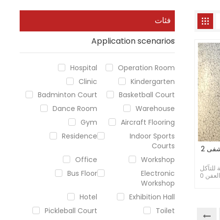
فئات
Application scenarios
Hospital
Operation Room
Clinic
Kindergarten
Badminton Court
Basketball Court
Dance Room
Warehouse
Gym
Aircraft Flooring
Residence
Indoor Sports
Courts
أرضية بلاط موصلة للمستشفى 2
Office
Workshop
 للتآكل
Bus Floor
Electronic
من الدرجة T مضاد للبكتيريا والعفن 0
Workshop
دة
 دائمة
Hotel
Exhibition Hall
Pickleball Court
Toilet