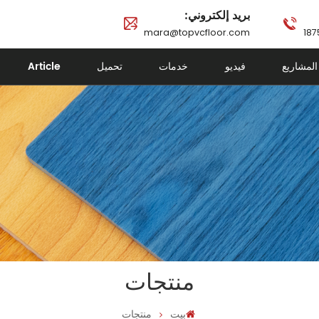
بريد إلكتروني:
mara@topvcfloor.com
Article
تحميل
خدمات
فيديو
المشاريع
منتجات
بيت
منتجات