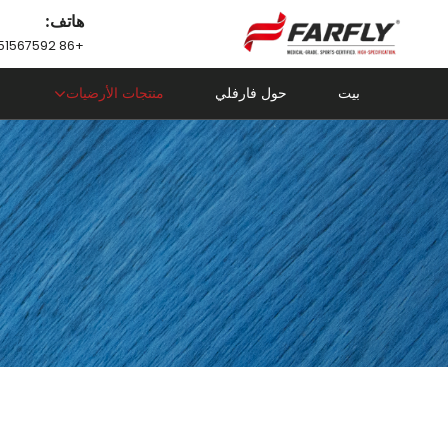
هاتف:
+86 18751567592
بيت
حول فارفلي
منتجات الأرضيات