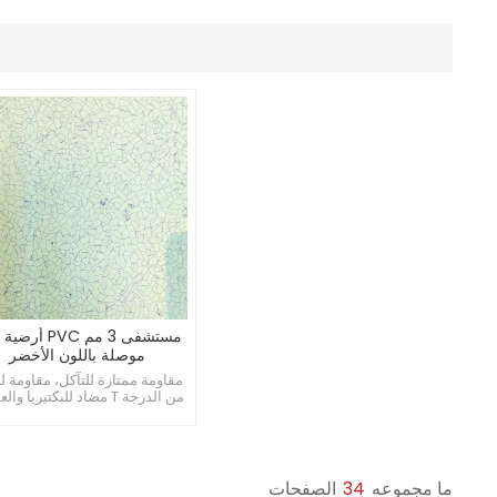
مس PVC أرضية بلاط
موصلة باللون الأخضر
مقاومة ممتازة للتآكل، مقاومة لل
ارضيات المستشفى بمادة
الفورمالديهايد وظيفة كهرباء دا
الصفحات
34
ما مجموعه