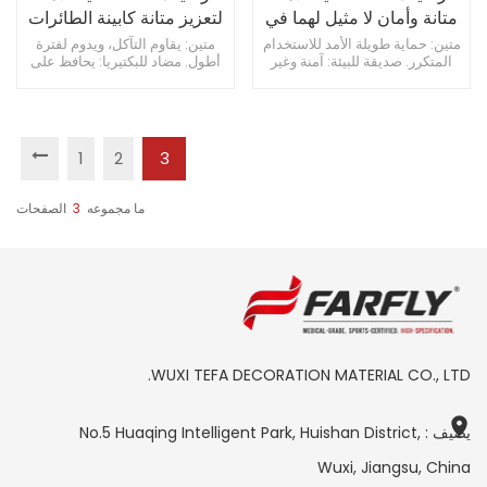
متانة وأمان لا مثيل لهما في
لتعزيز متانة كابينة الطائرات
التصميمات الداخلية
وسلامتها
متين: حماية طويلة الأمد للاستخدام
متين: يقاوم التآكل، ويدوم لفترة
المتكرر. صديقة للبيئة: آمنة وغير
أطول. مضاد للبكتيريا: يحافظ على
لمقصورة الطائرات
سامة ومستدامة. سهل التنظيف:
نظافة المقصورة وأمانها. صيانة
صيانة بسيطة لمقصورة جديدة.
منخفضة: تقلل من وقت التنظيف
وتكاليفه.
1
2
3
ما مجموعه
3
الصفحات
WUXI TEFA DECORATION MATERIAL CO., LTD.
يضيف : No.5 Huaqing Intelligent Park, Huishan District,
Wuxi, Jiangsu, China