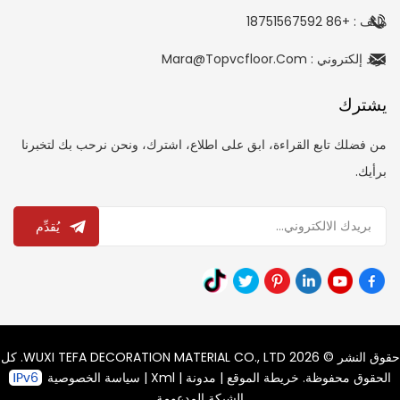
هاتف : +86 18751567592
بريد إلكتروني : Mara@topvcfloor.com
يشترك
من فضلك تابع القراءة، ابق على اطلاع، اشترك، ونحن نرحب بك لتخبرنا
برأيك.
يُقدِّم
حقوق النشر © 2026 WUXI TEFA DECORATION MATERIAL CO., LTD. كل
الحقوق محفوظة.
خريطة الموقع
|
مدونة
|
Xml
|
سياسة الخصوصية
الشبكة المدعومة