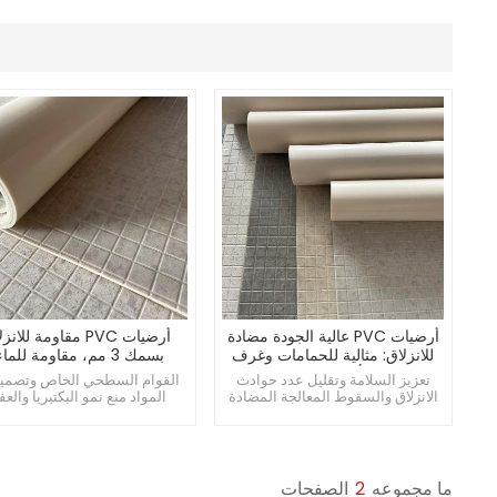
أرضيات PVC عالية الجودة مضادة
أرضيات PVC مقاومة للان
للانزلاق: مثالية للحمامات وغرف
بسمك 3 مم، مقاومة للما
الخزائن أكثر مقاومة للماء
ممتصة للصدمات، ومضادة للبكت
تعزيز السلامة وتقليل عدد حوادث
القوام السطحي الخاص وتصمي
ومقاومة للانزلاق
الانزلاق والسقوط المعالجة المضادة
المواد منع نمو البكتيريا والع
للميكروبات تمنع نمو البكتيريا سهلة
مصنوع من مادة PVC الصد
التنظيف والصيانة، مما يوفر الوقت
بما يتماشى مع المعايير البيئية ال
والجهد
ما مجموعه
2
الصفحات