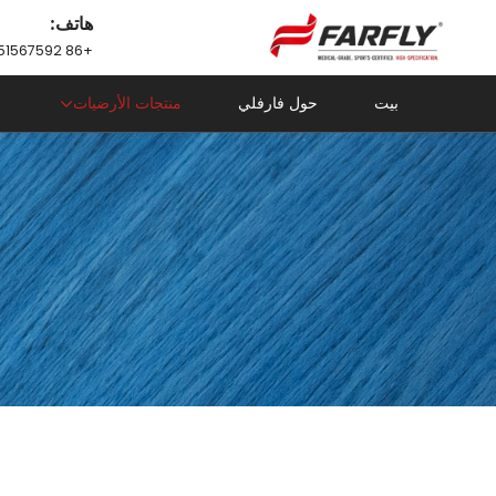
هاتف:
+86 18751567592
بيت
حول فارفلي
منتجات الأرضيات