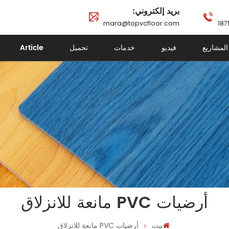
بريد إلكتروني:
mara@topvcfloor.com
المشاريع
فيديو
خدمات
تحميل
Article
أرضيات PVC مانعة للانزلاق
بيت
أرضيات PVC مانعة للانزلاق