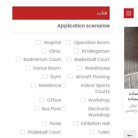
فئات
Application scenarios
Hospital
Operation Room
Clinic
Kindergarten
Badminton Court
Basketball Court
Dance Room
Warehouse
Gym
Aircraft Flooring
Residence
Indoor Sports
Courts
ية مضادة
مضادة
Office
Workshop
تقلل
Bus Floor
Electronic
 وتضمن
Workshop
يف من
 السقوط
Hotel
Exhibition Hall
 سهل
لمناطق
Pickleball Court
Toilet
لية