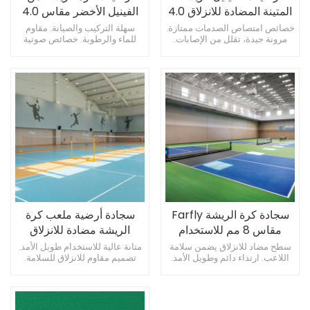
المتينة المضادة للانزلاق 4.0
الفينيل الأخضر مقاس 4.0
مم باللون الأزرق
مم لجميع الملاعب
خصائص امتصاص الصدمات ممتازة.
سهلة التركيب والصيانة. مقاوم
مرونة جيدة، تقلل من الإصابات.
للماء والرطوبة. خصائص صوتية
تصميم سلس، سهل التنظيف.
جيدة، عازلة للصوت.
سجادة كرة الريشة Farfly
سجادة أرضية ملعب كرة
مقاس 8 مم للاستخدام
الريشة مضادة للانزلاق
الداخلي والخارجي
مقاس 4.0 ملم باللون
سطح مضاد للانزلاق يضمن سلامة
متانة عالية للاستخدام طويل الأمد.
اللاعب. ارتداء دائم وطويل الأمد.
تصميم مقاوم للانزلاق للسلامة.
الأزرق
مقاومة للخدوش والخدوش.
مرونة عالية، تتكيف مع السطح.