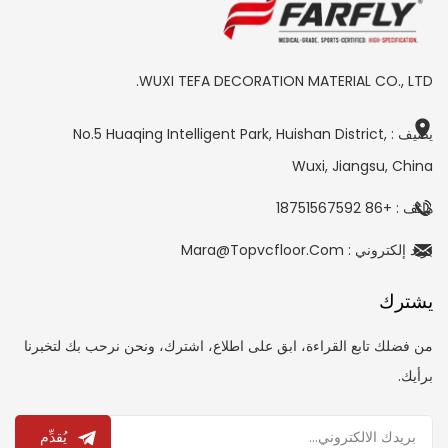
WUXI TEFA DECORATION MATERIAL CO., LTD.
يضيف : No.5 Huaqing Intelligent Park, Huishan District,
Wuxi, Jiangsu, China
هاتف : +86 18751567592
بريد إلكتروني : Mara@topvcfloor.com
يشترك
من فضلك تابع القراءة، ابق على اطلاع، اشترك، ونحن نرحب بك لتخبرنا
برأيك.
يُقدِّم