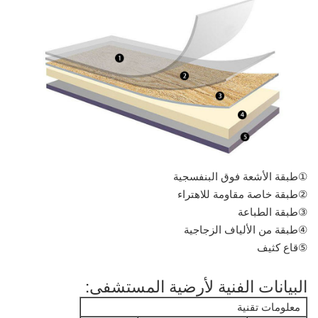
①طبقة الأشعة فوق البنفسجية
②طبقة خاصة مقاومة للاهتراء
③طبقة الطباعة
④طبقة من الألياف الزجاجية
⑤قاع كثيف
البيانات الفنية لأرضية المستشفى:
معلومات تقنية