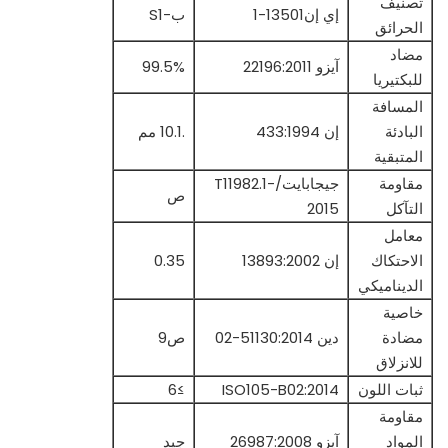
تصنيف
إي إن13501-1
ب-S1
الحرائق
مضاد
آيزو 22196:2011
99.5%
للبكتيريا
المسافة
البادئة
إن 433:1994
.10.1 مم
المتبقية
مقاومة
جيجابايت/T11982.1-
ص
التآكل
2015
معامل
الاحتكاك
إن 13893:2002
0.35
الديناميكي
خاصية
مضادة
دين 51130:2014-02
ص9
للانزلاق
ثبات اللون
ISO105-B02:2014
≥6
مقاومة
المواد
آيزو 26987:2008
جيد