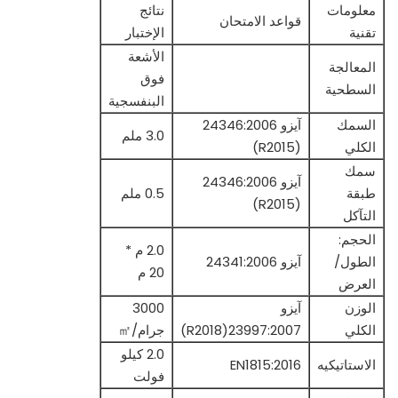
معلومات
نتائج
قواعد الامتحان
تقنية
الإختبار
الأشعة
المعالجة
فوق
السطحية
البنفسجية
السمك
آيزو 24346:2006
3.0 ملم
الكلي
(R2015)
سمك
آيزو 24346:2006
طبقة
0.5 ملم
(R2015)
التآكل
الحجم:
2.0 م *
الطول/
آيزو 24341:2006
20 م
العرض
الوزن
آيزو
3000
الكلي
23997:2007(R2018)
جرام/㎡
2.0 كيلو
الاستاتيكيه
EN1815:2016
فولت