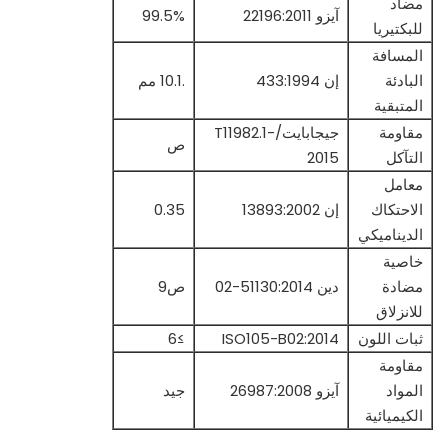
مضاد
آيزو 22196:2011
99.5%
للبكتيريا
المسافة
البادئة
إن 433:1994
.10.1 مم
المتبقية
مقاومة
جيجابايت/T11982.1-
ص
التآكل
2015
معامل
الاحتكاك
إن 13893:2002
0.35
الديناميكي
خاصية
مضادة
دين 51130:2014-02
ص9
للانزلاق
ثبات اللون
ISO105-B02:2014
≥6
مقاومة
المواد
آيزو 26987:2008
جيد
الكيميائية