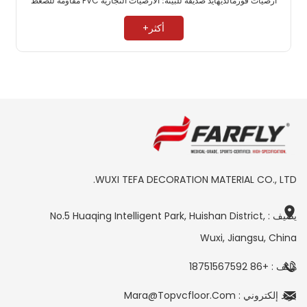
أرضيات فورمالديهايد صديقة للبيئة؛ الأرضيات التجارية PVC مقاومة للضغط
العالي. ​
أكثر+
WUXI TEFA DECORATION MATERIAL CO., LTD.
يضيف : No.5 Huaqing Intelligent Park, Huishan District,
Wuxi, Jiangsu, China
هاتف : +86 18751567592
بريد إلكتروني : Mara@topvcfloor.com