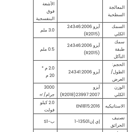
الأشعة
المعالجة
فوق
السطحية
البنفسجية
السمك
آيزو 24346:2006
3.0 ملم
الكلي
(R2015)
سمك
آيزو 24346:2006
طبقة
0.5 ملم
(R2015)
التآكل
الحجم:
2.0 م *
الطول/
آيزو 24341:2006
20 م
العرض
الوزن
آيزو
3000
الكلي
23997:2007(R2018)
جرام/㎡
2.0 كيلو
الاستاتيكيه
EN1815:2016
فولت
تصنيف
إي إن13501-1
ب-S1
الحرائق