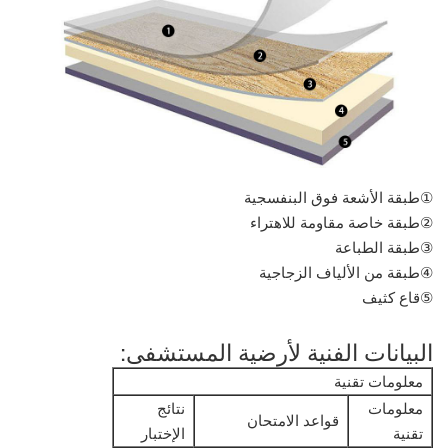
①طبقة الأشعة فوق البنفسجية
②طبقة خاصة مقاومة للاهتراء
③طبقة الطباعة
④طبقة من الألياف الزجاجية
⑤قاع كثيف
البيانات الفنية لأرضية المستشفى:
معلومات تقنية
معلومات
نتائج
قواعد الامتحان
تقنية
الإختبار