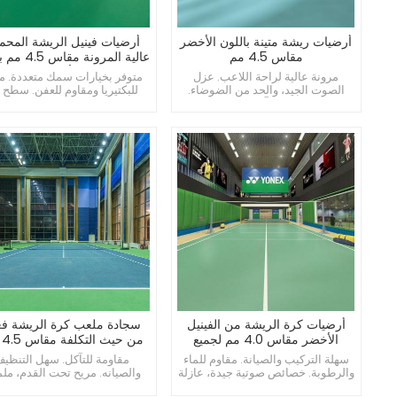
أرضيات ريشة متينة باللون الأخضر
أرضيات فينيل الريشة المحم
مقاس 4.5 مم
عالية المرونة مق
الأخضر
مرونة عالية لراحة اللاعب. عزل
متوفر بخيارات سمك متعددة. م
الصوت الجيد، والحد من الضوضاء.
للبكتيريا ومقاوم للعفن. سطح 
هيبوالرجينيك وآمنة للحساسية.
قابل للانزلاق، يمنع الحوادث.
أرضيات كرة الريشة من الفينيل
سجادة ملعب كرة الريشة فع
الأخضر مقاس 4.0 مم لجميع
من حيث التكلفة مقاس 4.5 ملم
الملاعب
سهلة التركيب والصيانة. مقاوم للماء
مقاومة للتآكل. سهل التنظي
والرطوبة. خصائص صوتية جيدة، عازلة
والصيانه. مريح تحت القدم، م
للصوت.
ناعم.