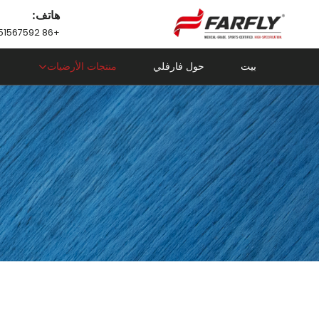
هاتف:
+86 18751567592
بيت
حول فارفلي
منتجات الأرضيات