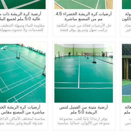
ولة
أرضيات كرة الريشة الخضراء 4.5
أرضية كرة الريشة ذات م
اس 4.5 مم باللون
مم من المصنع مباشرة
عالية 5.0 ملم لجميع الملاعب
ضاد
حل الأرضيات فعالة من حيث التكلفة.
مقاومة للماء وسهلة التنظيف.
غير
تركيب سهل وسريع. يوفر قبضة
للصدمات، ولا تتشوه بسهول
ممتازة، ويقلل من السقوط.
قابل للتخصيص، يناسب الاحت
الة
أرضية متينة من الفينيل لتنس
أرضيات كرة الريشة الخ
الريشة 5.0 ملم
مباشرة من المصنع مقاس 4.5 مم
ف
يوفر ارتدادًا ثابتًا للعب. مجموعة
مناسبة لمختلف الأماكن الداخلي
لمس
متنوعة من الألوان، جماليا. مناسبة
صديقة للبيئة وغير سامة. مت
لمختلف الأنشطة الرياضية.
أنماط وتصميمات متعددة