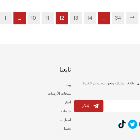
1
...
10
11
12
13
14
...
34
تابعنا
لى اطلاع، اشترك، ونحن نرحب بك لتخبرنا
بيت
منتجات الأرضيات
أخبار
يُقدِّم
خدمات
اتصل بنا
تحميل