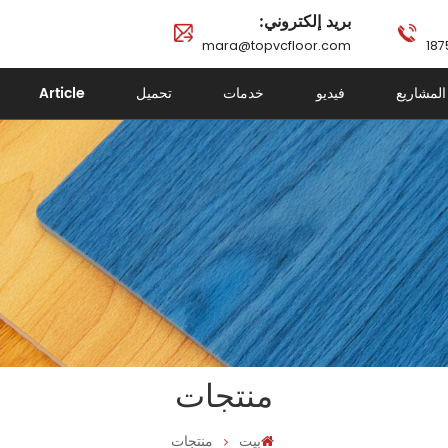
بريد إلكتروني:
mara@topvcfloor.com
المشاريع
فيديو
خدمات
تحميل
Article
منتجات
بيت
منتجات