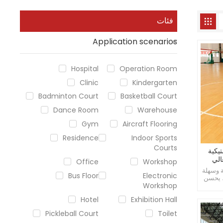
فئات
Application scenarios
Hospital
Operation Room
Clinic
Kindergarten
Badminton Court
Basketball Court
Dance Room
Warehouse
Gym
Aircraft Flooring
Residence
Indoor Sports
Courts
يكية
Office
Workshop
 وسهلة
Bus Floor
Electronic
، يحسن
Workshop
Hotel
Exhibition Hall
Pickleball Court
Toilet