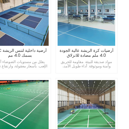
أرضيات كرة الريشة عالية الجودة
أرضية
4.0 ملم مضادة للانزلاق
بسمك 4.0 مم
مواد صديقة للبيئة. مقاومة للحريق
يقلل من مستويات الضوضاء أثن
وآمنة وموثوقة. أداء طويل الأمد،
اللعب. بأسعار معقولة، وارتفاع ت
استخدام مستقر.
الأداء. يوفر التوسيد ويقلل من ا