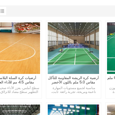
أرضيات كرة الريشة PVC 4.5 ملم
أرضية كرة الريشة المقاومة للتآكل
أرضيات كرة السلة البلاست
مقاس 5.0 ملم باللون الأخضر
مقاس 4.5 مم للأداء العالي
لوزن
مناسبة لجميع مستويات المهارة.
سطح أملس، يعزز الأداء صحية
ة.
ناعمة ومريحة، تجربة رائعة. ثابت،
التطهير سطح مضاد للانزلاق
اللون لا يبهت.
الإمساك