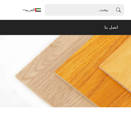
العربية
اتصل بنا
العربية
English
français
español
português