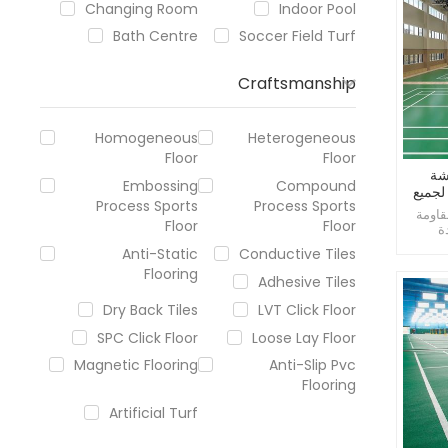
Changing Room
Indoor Pool
Bath Centre
Soccer Field Turf
Craftsmanship
Homogeneous
Heterogeneous
Floor
Floor
شة
Embossing
Compound
س 4.0 ملم لجميع
Process Sports
Process Sports
قاومة
Floor
Floor
ة
لتكلفة،
Anti-Static
Conductive Tiles
Flooring
Adhesive Tiles
Dry Back Tiles
LVT Click Floor
SPC Click Floor
Loose Lay Floor
Magnetic Flooring
Anti-Slip Pvc
Flooring
Artificial Turf