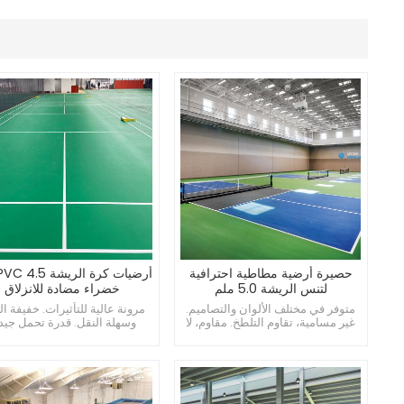
حصيرة أرضية مطاطية احترافية
لتنس الريشة 5.0 ملم
خضراء مضادة للانزلاق
متوفر في مختلف الألوان والتصاميم.
مرونة عالية للتأثيرات. خفيفة ا
غير مسامية، تقاوم التلطخ. مقاوم، لا
وسهلة النقل. قدرة تحمل جيد
يبهت بسهولة.