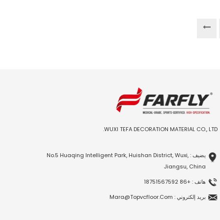
WUXI TEFA DECORATION MATERIAL CO., LTD.
يضيف : No.5 Huaqing Intelligent Park, Huishan District, Wuxi,
Jiangsu, China
هاتف : +86 18751567592
بريد إلكتروني : Mara@topvcfloor.com