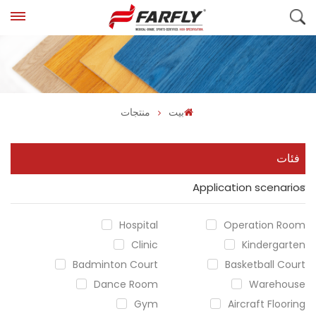
بيت
منتجات
فئات
Application scenarios
Hospital
Operation Room
Clinic
Kindergarten
Badminton Court
Basketball Court
Dance Room
Warehouse
Gym
Aircraft Flooring