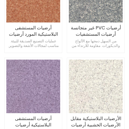
أرضيات PVC غير متجانسة
أرضيات المستشفى
أرضيات المستشفيات
البلاستيكية المورد أرضيات
الفينيل
المستشفى الفينيل
من السهل دمجها مع الألواح
عمليات التصنيع الصديقة للبيئة.
والديكورات. مقاومة للارتداء من
مناسب لمجالات الأشعة والتصوير.
العربات الطبية المتدحرجة.
الحد الأدنى من التوقف أثناء
خصائص الاستاتيكيه للمعدات
التثبيت.
الإلكترونية.
الأرضيات البلاستيكية مقابل
أرضيات المستشفى
الأرضيات الخشبية أرضيات
البلاستيكية أرضيات