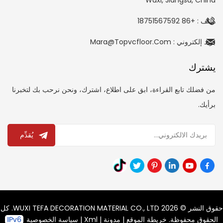
هاتف : +86 18751567592
بريد إلكتروني : Mara@topvcfloor.com
يشترك
من فضلك تابع القراءة، ابق على اطلاع، اشترك، ونحن نرحب بك لتخبرنا
برأيك.
يُقدِّم
حقوق النشر © 2026 WUXI TEFA DECORATION MATERIAL CO., LTD. كل
الحقوق محفوظة.
خريطة الموقع
|
مدونة
|
Xml
|
سياسة الخصوصية