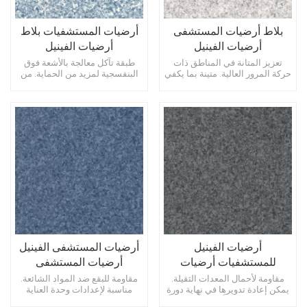
بلاط أرضيات المستشفى
أرضيات المستشفيات بلاط
أرضيات الفينيل
أرضيات الفينيل
للمستشفيات
للمستشفيات
تعزيز المتانة في المناطق ذات
طبقة تآكل معالجة بالأشعة فوق
حركة المرور العالية. متينة بما يكفي
البنفسجية لمزيد من الحماية. من
لاستخدام المعدات الثقيلة. وفورات
السهل إصلاح الأضرار الموضعية.
في التكاليف على المدى الطويل
من السهل التكيف مع تخطيطات
بسبب المتانة.
الغرف المعقدة.
أرضيات الفينيل
أرضيات المستشفى الفينيل
للمستشفيات أرضيات
أرضيات المستشفى
الفينيل للمستشفيات
مقاومة لأحمال المعدات الثقيلة.
مقاومة للبقع ضد المواد الشائعة.
يمكن إعادة تدويرها في نهاية دورة
مناسبة لإعدادات وحدة العناية
حياتها. يوفر مظهراً موحداً وعصرياً.
المركزة (ICU). مناسبة لغرف