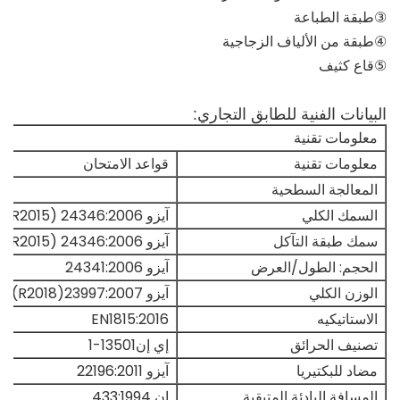
③طبقة الطباعة
④طبقة من الألياف الزجاجية
⑤قاع كثيف
البيانات الفنية للطابق التجاري:
معلومات تقنية
معلومات تقنية
قواعد الامتحان
المعالجة السطحية
السمك الكلي
آيزو 24346:2006 (R2015)
سمك طبقة التآكل
آيزو 24346:2006 (R2015)
الحجم: الطول/العرض
آيزو 24341:2006
الوزن الكلي
آيزو 23997:2007(R2018)
الاستاتيكيه
EN1815:2016
تصنيف الحرائق
إي إن13501-1
مضاد للبكتيريا
آيزو 22196:2011
المسافة البادئة المتبقية
إن 433:1994