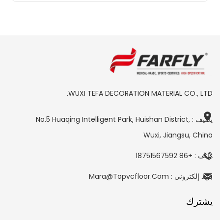
WUXI TEFA DECORATION MATERIAL CO., LTD.
يضيف : No.5 Huaqing Intelligent Park, Huishan District,
Wuxi, Jiangsu, China
هاتف : +86 18751567592
بريد إلكتروني : Mara@topvcfloor.com
يشترك