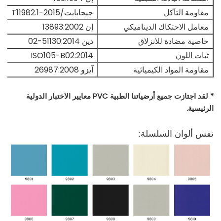
مقاومة التآكل
جيجابايت/T11982.1-2015
معامل الاحتكاك الديناميكي
إن 13893:2002
خاصية مضادة للانزلاق
دين 51130:2014-02
ثبات اللون
ISO105-B02:2014
مقاومة المواد الكيميائية
آيزو 26987:2008
* لقد اجتازت جميع أرضياتنا الطبية PVC معايير الاختبار الدولية
الرئيسية.
نفس ألوان السلسلة: