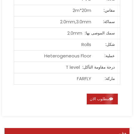
2m*20m
مقاس:
2.0mm,3.0mm
سماكة:
2.0mm
سمك الموصى بها:
Rolls
شكل:
Heterogeneous Floor
عملية:
T level
درجة مقاومة التآكل:
FARFLY
ماركة:
مطلوب الان
فئات