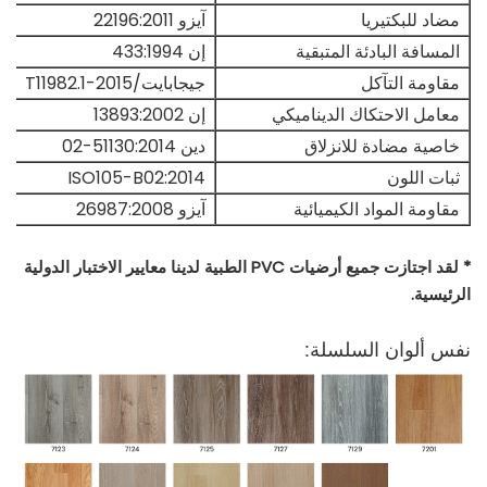
مضاد للبكتيريا
آيزو 22196:2011
المسافة البادئة المتبقية
إن 433:1994
مقاومة التآكل
جيجابايت/T11982.1-2015
معامل الاحتكاك الديناميكي
إن 13893:2002
خاصية مضادة للانزلاق
دين 51130:2014-02
ثبات اللون
ISO105-B02:2014
مقاومة المواد الكيميائية
آيزو 26987:2008
* لقد اجتازت جميع أرضيات PVC الطبية لدينا معايير الاختبار الدولية
الرئيسية.
نفس ألوان السلسلة: