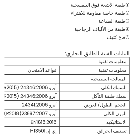
①طبقة الأشعة فوق البنفسجية
②طبقة خاصة مقاومة للاهتراء
③طبقة الطباعة
④طبقة من الألياف الزجاجية
⑤قاع كثيف
البيانات الفنية للطابق التجاري:
معلومات تقنية
معلومات تقنية
قواعد الامتحان
المعالجة السطحية
السمك الكلي
آيزو 24346:2006 (R2015)
سمك طبقة التآكل
آيزو 24346:2006 (R2015)
الحجم: الطول/العرض
آيزو 24341:2006
الوزن الكلي
آيزو 23997:2007(R2018)
الاستاتيكيه
EN1815:2016
تصنيف الحرائق
إي إن13501-1