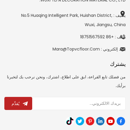
WUXI TEFA DECORATION MATERIAL CO., LTD.
يضيف : No.5 Huaqing Intelligent Park, Huishan District,
Wuxi, Jiangsu, China
هاتف : +86 18751567592
بريد إلكتروني : Mara@topvcfloor.com
يشترك
من فضلك تابع القراءة، ابق على اطلاع، اشترك، ونحن نرحب بك لتخبرنا
برأيك.
يُقدِّم