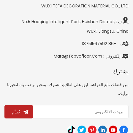
WUXI TEFA DECORATION MATERIAL CO., LTD.
يضيف : No.5 Huaqing Intelligent Park, Huishan District,
Wuxi, Jiangsu, China
هاتف : +86 18751567592
بريد إلكتروني : Mara@topvcfloor.com
يشترك
من فضلك تابع القراءة، ابق على اطلاع، اشترك، ونحن نرحب بك لتخبرنا
برأيك.
يُقدِّم