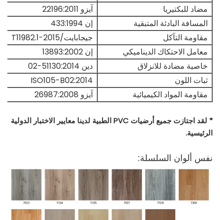
مضاد للبكتيريا
آيزو 22196:2011
المسافة البادئة المتبقية
إن 433:1994
مقاومة التآكل
جيجابايت/T11982.1-2015
معامل الاحتكاك الديناميكي
إن 13893:2002
خاصية مضادة للانزلاق
دين 51130:2014-02
ثبات اللون
ISO105-B02:2014
مقاومة المواد الكيميائية
آيزو 26987:2008
* لقد اجتازت جميع أرضيات PVC الطبية لدينا معايير الاختبار الدولية
الرئيسية.
نفس ألوان السلسلة: