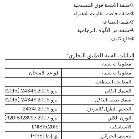
①طبقة الأشعة فوق البنفسجية
②طبقة خاصة مقاومة للاهتراء
③طبقة الطباعة
④طبقة من الألياف الزجاجية
⑤قاع كثيف
البيانات الفنية للطابق التجاري:
معلومات تقنية
معلومات تقنية
قواعد الامتحان
المعالجة السطحية
السمك الكلي
آيزو 24346:2006 (R2015)
سمك طبقة التآكل
آيزو 24346:2006 (R2015)
الحجم: الطول/العرض
آيزو 24341:2006
الوزن الكلي
آيزو 23997:2007(R2018)
الاستاتيكيه
EN1815:2016
تصنيف الحرائق
إي إن13501-1