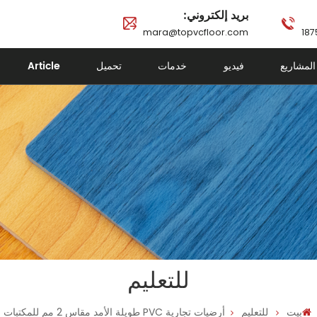
بريد إلكتروني:
mara@topvcfloor.com
المشاريع
فيديو
خدمات
تحميل
Article
للتعليم
بيت
للتعليم
أرضيات تجارية PVC طويلة الأمد مقاس 2 مم للمكتبات