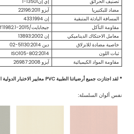
تصنيف الحرائق
إي إن13501-1
مضاد للبكتيريا
آيزو 22196:2011
المسافة البادئة المتبقية
إن 433:1994
مقاومة التآكل
جيجابايت/T11982.1-2015
معامل الاحتكاك الديناميكي
إن 13893:2002
خاصية مضادة للانزلاق
دين 51130:2014-02
ثبات اللون
ISO105-B02:2014
مقاومة المواد الكيميائية
آيزو 26987:2008
* لقد اجتازت جميع أرضياتنا الطبية PVC معايير الاختبار الدولية الرئيسية.
نفس ألوان السلسلة: