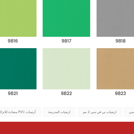
سي
ارضيات بي في سي 2 مم
ارضيات المدرسة
أرضيات PVC مضادة للانزلاق