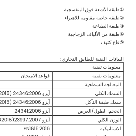
①طبقة الأشعة فوق البنفسجية
②طبقة خاصة مقاومة للاهتراء
③طبقة الطباعة
④طبقة من الألياف الزجاجية
⑤قاع كثيف
البيانات الفنية للطابق التجاري:
معلومات تقنية
معلومات تقنية
قواعد الامتحان
المعالجة السطحية
السمك الكلي
آيزو 24346:2006 (R2015)
سمك طبقة التآكل
آيزو 24346:2006 (R2015)
الحجم: الطول/العرض
آيزو 24341:2006
الوزن الكلي
آيزو 23997:2007(R2018)
الاستاتيكيه
EN1815:2016