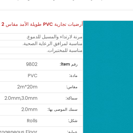
أرضيات تجارية PVC طويلة الأمد مقاس 2 مم للمكتبات
مرنة لارتداء والمسيل للدموع.
مناسبة لمرافق الرعاية الصحية.
مناسبة للمختبرات.
9802
رقم ltem:
PVC
مادة:
2m*20m
مقاس:
2.0mm,3.0mm
سماكة:
2.0mm
سمك الموصى بها:
Rolls
شكل:
rogeneous Floor
عملية: