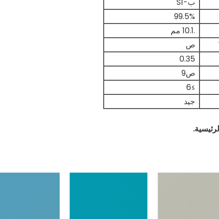
ب-S1
99.5%
.10.1 مم
ص
0.35
ص9
≥6
جيد