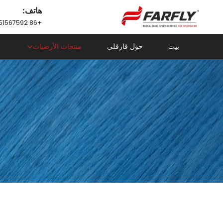
هاتف:
+86 18751567592
بيت
حول فارفلي
منتجات الأرضيات