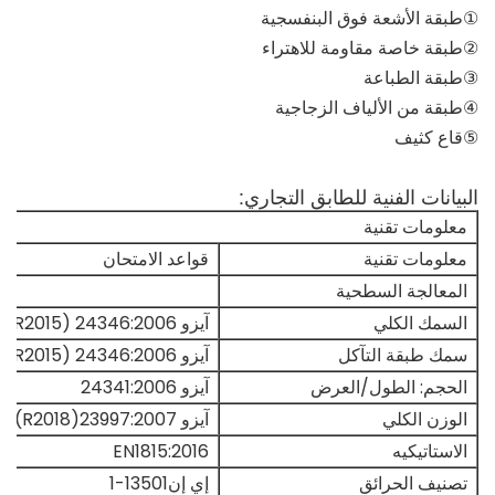
①طبقة الأشعة فوق البنفسجية
②طبقة خاصة مقاومة للاهتراء
③طبقة الطباعة
④طبقة من الألياف الزجاجية
⑤قاع كثيف
البيانات الفنية للطابق التجاري:
معلومات تقنية
معلومات تقنية
قواعد الامتحان
المعالجة السطحية
السمك الكلي
آيزو 24346:2006 (R2015)
سمك طبقة التآكل
آيزو 24346:2006 (R2015)
الحجم: الطول/العرض
آيزو 24341:2006
الوزن الكلي
آيزو 23997:2007(R2018)
الاستاتيكيه
EN1815:2016
تصنيف الحرائق
إي إن13501-1