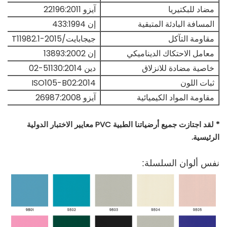
مضاد للبكتيريا
آيزو 22196:2011
المسافة البادئة المتبقية
إن 433:1994
مقاومة التآكل
جيجابايت/T11982.1-2015
معامل الاحتكاك الديناميكي
إن 13893:2002
خاصية مضادة للانزلاق
دين 51130:2014-02
ثبات اللون
ISO105-B02:2014
مقاومة المواد الكيميائية
آيزو 26987:2008
* لقد اجتازت جميع أرضياتنا الطبية PVC معايير الاختبار الدولية
الرئيسية.
نفس ألوان السلسلة: