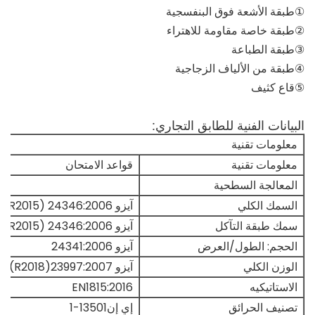
①طبقة الأشعة فوق البنفسجية
②طبقة خاصة مقاومة للاهتراء
③طبقة الطباعة
④طبقة من الألياف الزجاجية
⑤قاع كثيف
البيانات الفنية للطابق التجاري:
معلومات تقنية
معلومات تقنية
قواعد الامتحان
المعالجة السطحية
السمك الكلي
آيزو 24346:2006 (R2015)
سمك طبقة التآكل
آيزو 24346:2006 (R2015)
الحجم: الطول/العرض
آيزو 24341:2006
الوزن الكلي
آيزو 23997:2007(R2018)
الاستاتيكيه
EN1815:2016
تصنيف الحرائق
إي إن13501-1