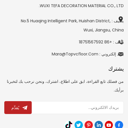
WUXI TEFA DECORATION MATERIAL CO., LTD.
يضيف : No.5 Huaqing Intelligent Park, Huishan District,
Wuxi, Jiangsu, China
هاتف : +86 18751567592
بريد إلكتروني : Mara@topvcfloor.com
يشترك
من فضلك تابع القراءة، ابق على اطلاع، اشترك، ونحن نرحب بك لتخبرنا
برأيك.
يُقدِّم