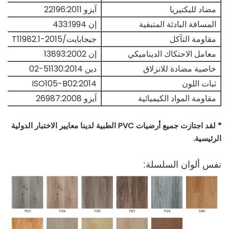
مضاد للبكتيريا
آيزو 22196:2011
المسافة البادئة المتبقية
إن 433:1994
مقاومة التآكل
جيجابايت/T11982.1-2015
معامل الاحتكاك الديناميكي
إن 13893:2002
خاصية مضادة للانزلاق
دين 51130:2014-02
ثبات اللون
ISO105-B02:2014
مقاومة المواد الكيميائية
آيزو 26987:2008
* لقد اجتازت جميع أرضيات PVC الطبية لدينا معايير الاختبار الدولية
الرئيسية.
نفس ألوان السلسلة: