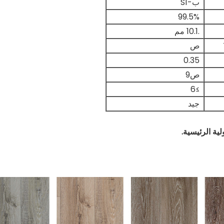
ب-S1
99.5%
.10.1 مم
ص
0.35
ص9
≥6
جيد