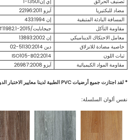
تصنيف الحرائق
إي إن13501-1
مضاد للبكتيريا
آيزو 22196:2011
المسافة البادئة المتبقية
إن 433:1994
مقاومة التآكل
جيجابايت/T11982.1-2015
معامل الاحتكاك الديناميكي
إن 13893:2002
خاصية مضادة للانزلاق
دين 51130:2014-02
ثبات اللون
ISO105-B02:2014
مقاومة المواد الكيميائية
آيزو 26987:2008
* لقد اجتازت جميع أرضيات PVC الطبية لدينا معايير الاختبار الدولية الرئيسية.
نفس ألوان السلسلة: