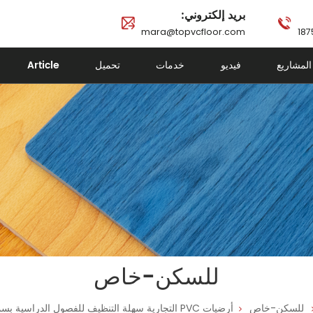
بريد إلكتروني:
mara@topvcfloor.com
المشاريع
فيديو
خدمات
تحميل
Article
للسكن-خاص
للسكن-خاص
أرضيات PVC التجارية سهلة التنظيف للفصول الدراسية بسمك 3 مم