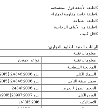
①طبقة الأشعة فوق البنفسجية
②طبقة خاصة مقاومة للاهتراء
③طبقة الطباعة
④طبقة من الألياف الزجاجية
⑤قاع كثيف
البيانات الفنية للطابق التجاري:
معلومات تقنية
معلومات تقنية
قواعد الامتحان
المعالجة السطحية
السمك الكلي
آيزو 24346:2006 (R2015)
سمك طبقة التآكل
آيزو 24346:2006 (R2015)
الحجم: الطول/العرض
آيزو 24341:2006
الوزن الكلي
آيزو 23997:2007(R2018)
الاستاتيكيه
EN1815:2016