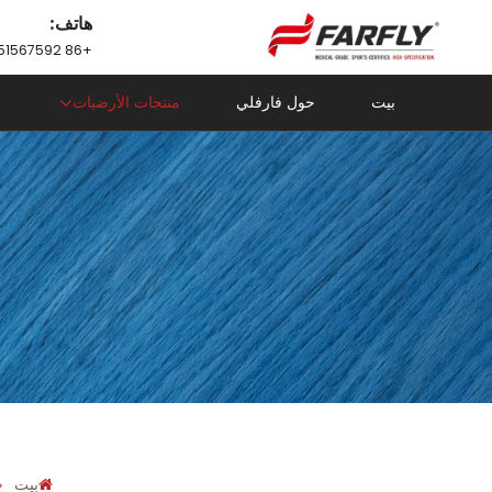
هاتف:
+86 18751567592
بيت
حول فارفلي
منتجات الأرضيات
بيت