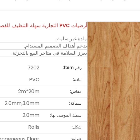
أرضيات PVC التجارية سهلة التنظيف للفصول الدراسية بسمك 3 مم
مادة غير سامة.
يدعم أهداف التصميم المستدام.
يعزز السلامة في متاجر البيع بالتجزئة.
7202
رقم ltem:
PVC
مادة:
2m*20m
مقاس:
2.0mm,3.0mm
سماكة:
2.0mm
سمك الموصى بها:
Rolls
شكل:
rogeneous Floor
عملية: