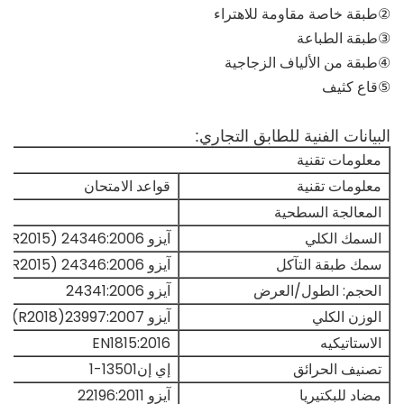
②طبقة خاصة مقاومة للاهتراء
③طبقة الطباعة
④طبقة من الألياف الزجاجية
⑤قاع كثيف
البيانات الفنية للطابق التجاري:
معلومات تقنية
معلومات تقنية
قواعد الامتحان
المعالجة السطحية
السمك الكلي
آيزو 24346:2006 (R2015)
سمك طبقة التآكل
آيزو 24346:2006 (R2015)
الحجم: الطول/العرض
آيزو 24341:2006
الوزن الكلي
آيزو 23997:2007(R2018)
الاستاتيكيه
EN1815:2016
تصنيف الحرائق
إي إن13501-1
مضاد للبكتيريا
آيزو 22196:2011