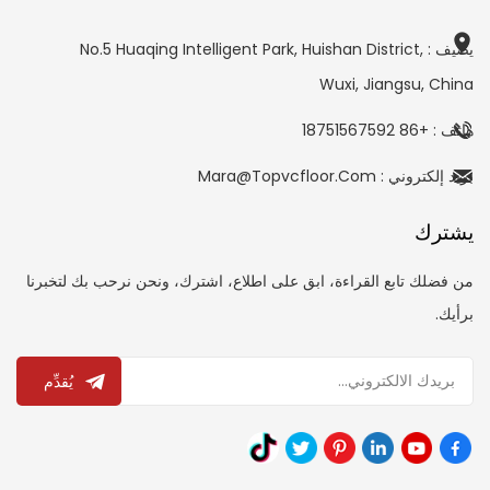
يضيف : No.5 Huaqing Intelligent Park, Huishan District,
Wuxi, Jiangsu, China
هاتف : +86 18751567592
بريد إلكتروني : Mara@topvcfloor.com
يشترك
من فضلك تابع القراءة، ابق على اطلاع، اشترك، ونحن نرحب بك لتخبرنا
برأيك.
يُقدِّم