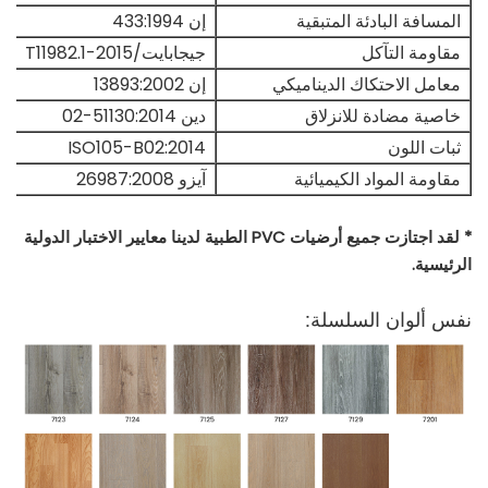
المسافة البادئة المتبقية
إن 433:1994
مقاومة التآكل
جيجابايت/T11982.1-2015
معامل الاحتكاك الديناميكي
إن 13893:2002
خاصية مضادة للانزلاق
دين 51130:2014-02
ثبات اللون
ISO105-B02:2014
مقاومة المواد الكيميائية
آيزو 26987:2008
* لقد اجتازت جميع أرضيات PVC الطبية لدينا معايير الاختبار الدولية
الرئيسية.
نفس ألوان السلسلة: