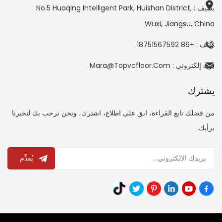
يضيف : No.5 Huaqing Intelligent Park, Huishan District,
Wuxi, Jiangsu, China
هاتف : +86 18751567592
بريد إلكتروني : Mara@topvcfloor.com
يشترك
من فضلك تابع القراءة، ابق على اطلاع، اشترك، ونحن نرحب بك لتخبرنا
برأيك.
يُقدِّم