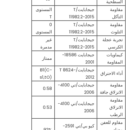
السطحية
مقاومة
جيجابايت/T
المستوى
التآكل
11982.2-2015
T
مقاومة
جيجابايت/T
0
التلوث
11982.2-2015
المستوى
تجربة عجلة
جيجابايت/T
غير
الكرسي
11982.2-2015
مدمرة
كيماويات
جيجابايت 18586-
ممتاز
المقاومة
2001
جيجابايت/T 8624-
B1(C-
أداء الاحتراق
s1,tO)
2012
مقاومة
جيجابايت/تي 4100-
0.58
الانزلاق جافة
2006
مقاومة
جيجابايت/تي 4100-
الانزلاق
0.53
2006
الرطب
مقاوم للعفن
كيو بي/تي 2591-
مضاد
92%