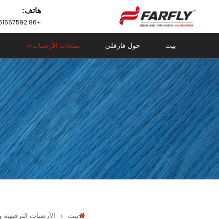
هاتف:
+86 18751567592
بيت
حول فارفلي
منتجات الأرضيات
بيت
الأرضيات الترفيهية و