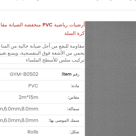
كرة السلة
مقاومة للبقع من أجل صيانة خالية من المت
يحمي من الأشعة فوق البنفسجية، ويمنع تغير
تركيب سلس للأسطح الملساء
GYM-80502
رقم ltem:
PVC
مادة:
2m*15m
مقاس:
m,6.0mm,8.0mm
سماكة:
m,6.0mm,8.0mm
سمك الموصى بها:
Rolls
شكل: