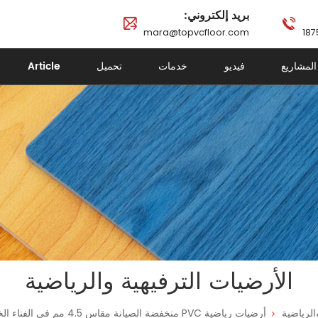
بريد إلكتروني:
mara@topvcfloor.com
المشاريع
فيديو
خدمات
تحميل
Article
الأرضيات الترفيهية والرياضية
الرياضية
أرضيات رياضية PVC منخفضة الصيانة مقاس 4.5 مم في الفناء الخلفي لأسطح ملاعب كرة السلة