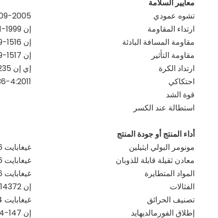
معايير السلامة
تشوه عمودي
09-2005
ارتداء المقاومة
إن ISO5470-1-1999
مقاومة المسافة البادئة
إن 1516-19999
مقاومة التأثير
إن 1517-19999
ارتداد الكرة
إي إن 12235
احتكاكي
6-4:2011
قوة الشد
استطالة عند الكسر
أداء المنتج أو جودة المنتج
مونومر البولي ايثيلين
غيغابايت 18586-2001
معادن ثقيلة قابلة للذوبان
غيغابايت 18586-2001
المواد المتطايرة
غيغابايت 18586-2001
الفثالات
إن 14372-2004
تصنيف الحرائق
غيغابايت 8624-2012
إطلاق الفورمالديهايد
إن 147-1:2004