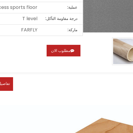
ss sports floor
عملية:
T level
درجة مقاومة التآكل:
FARFLY
ماركة:
مطلوب الان
تفاصيل