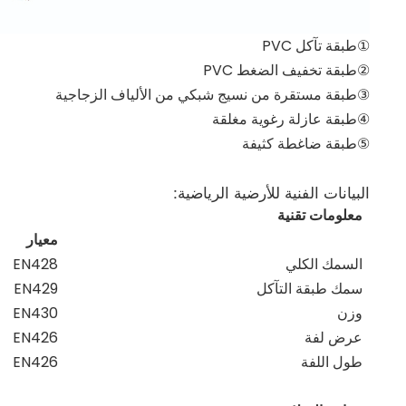
①طبقة تآكل PVC
②طبقة تخفيف الضغط PVC
③طبقة مستقرة من نسيج شبكي من الألياف الزجاجية
④طبقة عازلة رغوية مغلقة
⑤طبقة ضاغطة كثيفة
البيانات الفنية للأرضية الرياضية:
معلومات تقنية
معيار
السمك الكلي
EN428
سمك طبقة التآكل
EN429
وزن
EN430
عرض لفة
EN426
طول اللفة
EN426