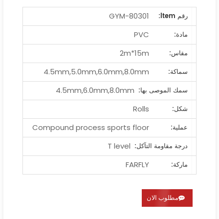
GYM-80301
رقم ltem:
PVC
مادة:
2m*15m
مقاس:
4.5mm,5.0mm,6.0mm,8.0mm
سماكة:
4.5mm,6.0mm,8.0mm
سمك الموصى بها:
Rolls
شكل:
Compound process sports floor
عملية:
T level
درجة مقاومة التآكل:
FARFLY
ماركة:
مطلوب الان