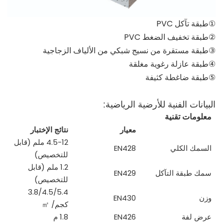
①طبقة تآكل PVC
②طبقة تخفيف الضغط PVC
③طبقة مستقرة من نسيج شبكي من الألياف الزجاجية
④طبقة عازلة رغوية مغلقة
⑤طبقة ضاغطة كثيفة
البيانات الفنية للأرضية الرياضية:
معلومات تقنية
معيار
نتائج الإختبار
4.5-12 ملم (قابل
السمك الكلي
EN428
للتخصيص)
1.2 ملم (قابل
سمك طبقة التآكل
EN429
للتخصيص)
3.8/4.5/5.4
وزن
EN430
كجم/
㎡
عرض لفة
EN426
1.8 م