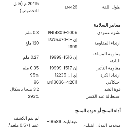
15*20 م (قابل
طول اللفة
EN426
للتخصيص)
معايير السلامة
تشوه عمودي
EN14809-2005
0.3 ملم
إن ISO5470-1-
ارتداء المقاومة
120 ملغ
1999
مقاومة المسافة
إن 1516-19999
0.27 ملم
البادئة
مقاومة التأثير
إن 1517-19999
0.35 ملم
ارتداد الكرة
إي إن 12235
95%
احتكاكي
EN13036-4:2011
86
قوة الشد
3.2 ميجا باسكال
استطالة عند الكسر
293%
أداء المنتج أو جودة المنتج
لم يتم الكشف
غيغابايت 18586-
مونومر البولي ايثيلين
عنها (<0.5 ملغم/