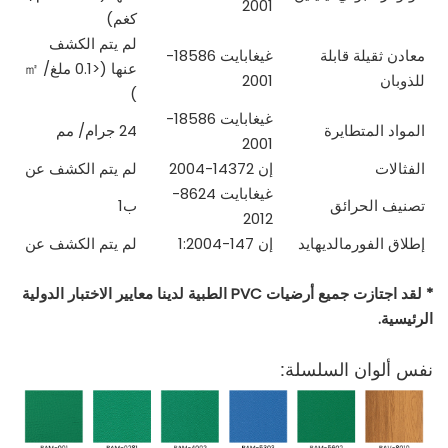
2001
كغم)
لم يتم الكشف
معادن ثقيلة قابلة
غيغابايت 18586-
عنها (<0.1 ملغ/
㎡
للذوبان
2001
)
غيغابايت 18586-
المواد المتطايرة
24 جرام/
مم
2001
الفثالات
إن 14372-2004
لم يتم الكشف عن
غيغابايت 8624-
تصنيف الحرائق
ب1
2012
إطلاق الفورمالديهايد
إن 147-1:2004
لم يتم الكشف عن
* لقد اجتازت جميع أرضيات PVC الطبية لدينا معايير الاختبار الدولية
الرئيسية.
نفس ألوان السلسلة: