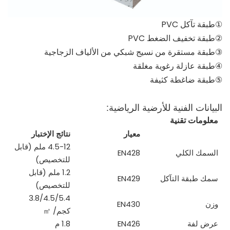
①طبقة تآكل PVC
②طبقة تخفيف الضغط PVC
③طبقة مستقرة من نسيج شبكي من الألياف الزجاجية
④طبقة عازلة رغوية مغلقة
⑤طبقة ضاغطة كثيفة
البيانات الفنية للأرضية الرياضية:
معلومات تقنية
معيار
نتائج الإختبار
4.5-12 ملم (قابل
السمك الكلي
EN428
للتخصيص)
1.2 ملم (قابل
سمك طبقة التآكل
EN429
للتخصيص)
3.8/4.5/5.4
وزن
EN430
كجم/
㎡
عرض لفة
EN426
1.8 م