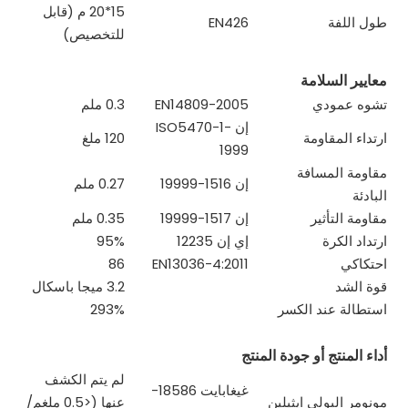
15*20 م (قابل
طول اللفة
EN426
للتخصيص)
معايير السلامة
تشوه عمودي
EN14809-2005
0.3 ملم
إن ISO5470-1-
ارتداء المقاومة
120 ملغ
1999
مقاومة المسافة
إن 1516-19999
0.27 ملم
البادئة
مقاومة التأثير
إن 1517-19999
0.35 ملم
ارتداد الكرة
إي إن 12235
95%
احتكاكي
EN13036-4:2011
86
قوة الشد
3.2 ميجا باسكال
استطالة عند الكسر
293%
أداء المنتج أو جودة المنتج
لم يتم الكشف
غيغابايت 18586-
مونومر البولي ايثيلين
عنها (<0.5 ملغم/