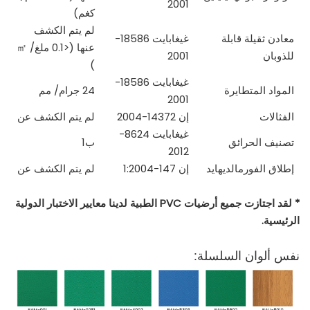
2001
كغم)
لم يتم الكشف
معادن ثقيلة قابلة
غيغابايت 18586-
عنها (<0.1 ملغ/
㎡
للذوبان
2001
)
غيغابايت 18586-
المواد المتطايرة
24 جرام/
مم
2001
الفثالات
إن 14372-2004
لم يتم الكشف عن
غيغابايت 8624-
تصنيف الحرائق
ب1
2012
إطلاق الفورمالديهايد
إن 147-1:2004
لم يتم الكشف عن
* لقد اجتازت جميع أرضيات PVC الطبية لدينا معايير الاختبار الدولية
الرئيسية.
نفس ألوان السلسلة: