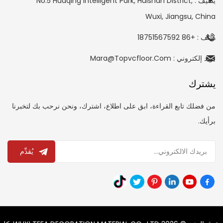
يضيف : No.5 Huaqing Intelligent Park, Huishan District,
Wuxi, Jiangsu, China
هاتف : +86 18751567592
بريد إلكتروني : Mara@topvcfloor.com
يشترك
من فضلك تابع القراءة، ابق على اطلاع، اشترك، ونحن نرحب بك لتخبرنا
برأيك.
يُقدِّم