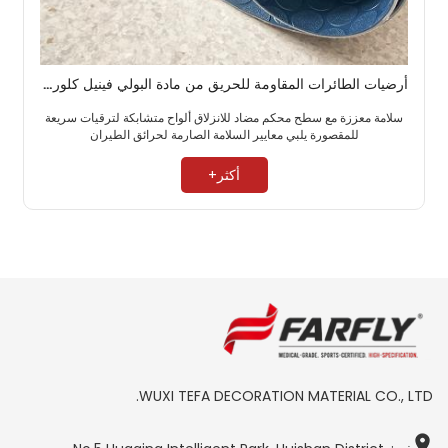
أرضيات الطائرات المقاومة للحريق من مادة البولي فينيل كلوريد (PVC) من ProGuard Plus، أرضيات كابينة متينة للخطوط الجوية التجارية
سلامة معززة مع سطح محكم مضاد للانزلاق ألواح متشابكة لترقيات سريعة
للمقصورة يلبي معايير السلامة الصارمة لحرائق الطيران ​
أكثر+
WUXI TEFA DECORATION MATERIAL CO., LTD.