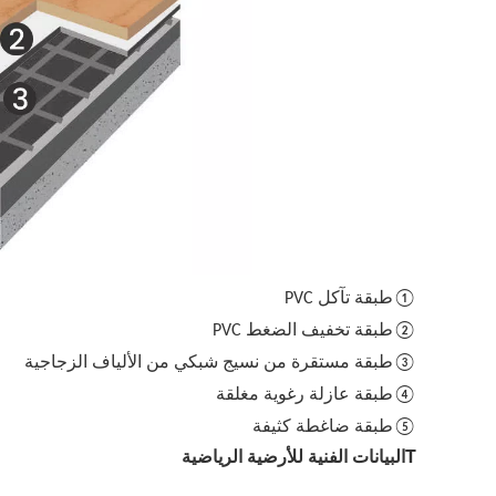
①طبقة تآكل PVC
②طبقة تخفيف الضغط PVC
③طبقة مستقرة من نسيج شبكي من الألياف الزجاجية
④طبقة عازلة رغوية مغلقة
⑤طبقة ضاغطة كثيفة
Tالبيانات الفنية للأرضية الرياضية