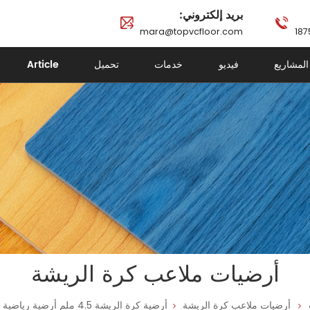
بريد إلكتروني:
mara@topvcfloor.com
المشاريع
فيديو
خدمات
تحميل
Article
أرضيات ملاعب كرة الريشة
أرضيات ملاعب كرة الريشة
أرضية كرة الريشة 4.5 ملم أرضية رياضية داخلية