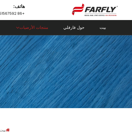
هاتف:
+86 18751567592
بيت
حول فارفلي
منتجات الأرضيات
بيت