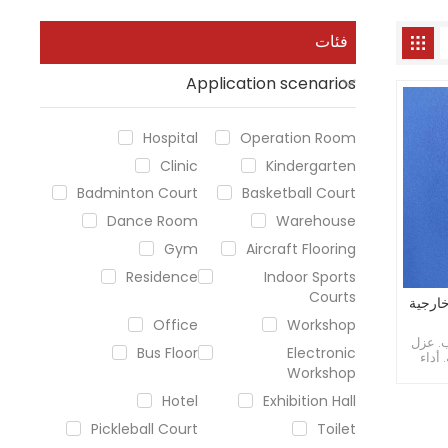
فئات
Application scenarios
Hospital
Operation Room
Clinic
Kindergarten
Badminton Court
Basketball Court
Dance Room
Warehouse
Gym
Aircraft Flooring
Residence
Indoor Sports
Courts
Office
Workshop
ب. عزل
Bus Floor
Electronic
 أداء
Workshop
كلفة
Hotel
Exhibition Hall
Pickleball Court
Toilet