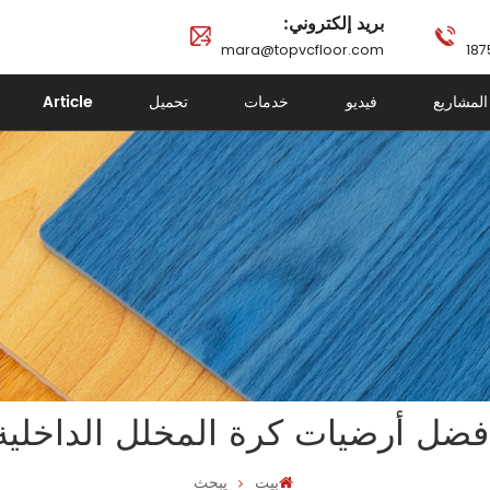
بريد إلكتروني:
mara@topvcfloor.com
Article
تحميل
خدمات
فيديو
المشاريع
فضل أرضيات كرة المخلل الداخلية
بيت
يبحث