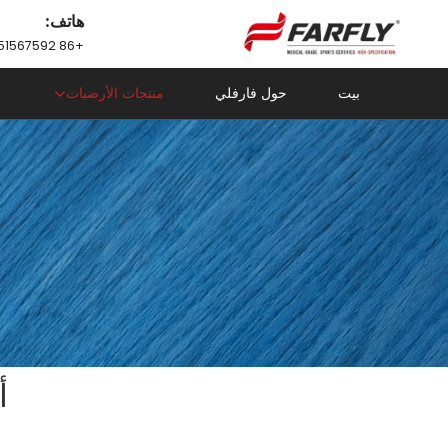
هاتف:
+86 18751567592
بيت
حول فارفلي
منتجات الأرضيات
أ