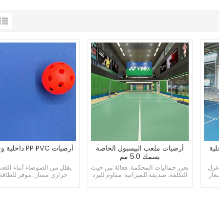
لية
أرضيات ملعب البيسبول الخاصة
أرضيات PP PVC داخلية وخارجية
بسمك 5.0 مم
عزل
يعزز جماليات المحكمة. فعالة من حيث
يقلل من الضوضاء أثناء اللع
عار
التكلفة، صديقة للميزانية. مقاوم للبرد
حراري ممتاز، موفر للطاقة.
ء
والحرارة.
ميسور التكلفة وعالي الت.