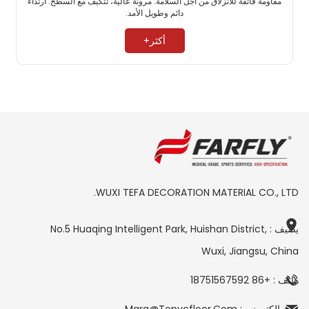
مقاومة فائقة للانزلاق من أجل السلامة. مرونة عالية، تتكيف مع السطح. ارتداء
دائم وطويل الأمد. ​
أكثر+
WUXI TEFA DECORATION MATERIAL CO., LTD.
يضيف : No.5 Huaqing Intelligent Park, Huishan District,
Wuxi, Jiangsu, China
هاتف : +86 18751567592