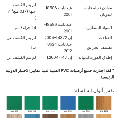
لم يتم الكشف
معادن ثقيلة قابلة
غيغابايت 18586-
عنها (<0.1 ملغ/
㎡
للذوبان
2001
)
غيغابايت 18586-
المواد المتطايرة
24 جرام/
مم
2001
الفثالات
إن 14372-2004
لم يتم الكشف عن
غيغابايت 8624-
تصنيف الحرائق
ب1
2012
إطلاق الفورمالديهايد
إن 147-1:2004
لم يتم الكشف عن
* لقد اجتازت جميع أرضيات PVC الطبية لدينا معايير الاختبار الدولية
الرئيسية.
نفس ألوان السلسلة: