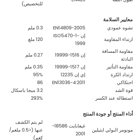
للتخصيص)
معايير السلامة
تشوه عمودي
EN14809-2005
0.3 ملم
إن ISO5470-1-
ارتداء المقاومة
120 ملغ
1999
مقاومة المسافة
إن 1516-19999
0.27 ملم
البادئة
مقاومة التأثير
إن 1517-19999
0.35 ملم
ارتداد الكرة
إي إن 12235
95%
احتكاكي
EN13036-4:2011
86
قوة الشد
3.2 ميجا باسكال
استطالة عند الكسر
293%
أداء المنتج أو جودة المنتج
لم يتم الكشف
غيغابايت 18586-
مونومر البولي ايثيلين
عنها (<0.5 ملغم/
2001
كغم)