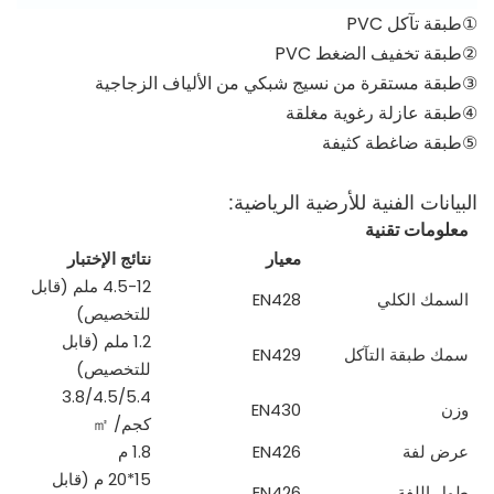
①طبقة تآكل PVC
②طبقة تخفيف الضغط PVC
③طبقة مستقرة من نسيج شبكي من الألياف الزجاجية
④طبقة عازلة رغوية مغلقة
⑤طبقة ضاغطة كثيفة
البيانات الفنية للأرضية الرياضية:
معلومات تقنية
معيار
نتائج الإختبار
4.5-12 ملم (قابل
السمك الكلي
EN428
للتخصيص)
1.2 ملم (قابل
سمك طبقة التآكل
EN429
للتخصيص)
3.8/4.5/5.4
وزن
EN430
كجم/
㎡
عرض لفة
EN426
1.8 م
15*20 م (قابل
طول اللفة
EN426