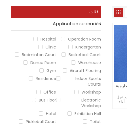
فئات
Application scenarios
Hospital
Operation Room
Clinic
Kindergarten
Badminton Court
Basketball Court
Dance Room
Warehouse
Gym
Aircraft Flooring
Residence
Indoor Sports
Courts
Office
Workshop
ب. عزل
Bus Floor
Electronic
 أداء
Workshop
كلفة
Hotel
Exhibition Hall
Pickleball Court
Toilet