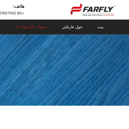
هاتف:
+86 18751567592
بيت
حول فارفلي
منتجات الأرضيات