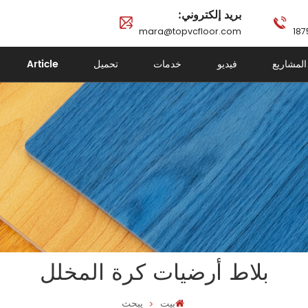
بريد إلكتروني:
mara@topvcfloor.com
Article
تحميل
خدمات
فيديو
المشاريع
بلاط أرضيات كرة المخلل
بيت
يبحث