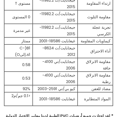
جيجابايت/ت 11982.2-
ارتداء المقاومة
مستوى T
2015
جيجابايت/ت 11982.2-
مقاومة التلوث
0 المستوى
2015
تجربة عجلة
جيجابايت/ت 11982.2-
غير مدمرة
الكرسي
2015
كيماويات المقاومة
غيغابايت 18586-2001
ممتاز
جيجابايت/ت 8624-
B1(C-
أداء الاحتراق
2012
s1،إلىO)
مقاومة الانزلاق
جيجابايت/تي 4100-
0.58
جافة
2006
مقاومة الانزلاق
جيجابايت/تي 4100-
0.53
رطبة
2006
مضاد للعفن
كيو بي/تي 2591-2003
92%
<0.1 جم/م2
المواد المتطايرة
غيغابايت 18586-2001
* لقد اجتازت جميع أرضيات PVC الطبية لدينا معايير الاختبار الدولية