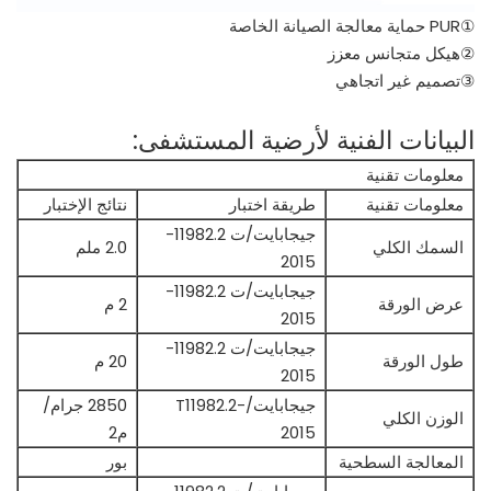
①PUR حماية معالجة الصيانة الخاصة
②هيكل متجانس معزز
③تصميم غير اتجاهي
البيانات الفنية لأرضية المستشفى:
معلومات تقنية
معلومات تقنية
طريقة اختبار
نتائج الإختبار
جيجابايت/ت 11982.2-
السمك الكلي
2.0 ملم
2015
جيجابايت/ت 11982.2-
عرض الورقة
2 م
2015
جيجابايت/ت 11982.2-
طول الورقة
20 م
2015
جيجابايت/T11982.2-
2850 جرام/
الوزن الكلي
2015
م2
المعالجة السطحية
بور