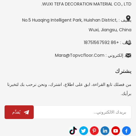
WUXI TEFA DECORATION MATERIAL CO., LTD.
يضيف : No.5 Huaqing Intelligent Park, Huishan District,
Wuxi, Jiangsu, China
هاتف : +86 18751567592
بريد إلكتروني : Mara@topvcfloor.com
يشترك
من فضلك تابع القراءة، ابق على اطلاع، اشترك، ونحن نرحب بك لتخبرنا
برأيك.
يُقدِّم