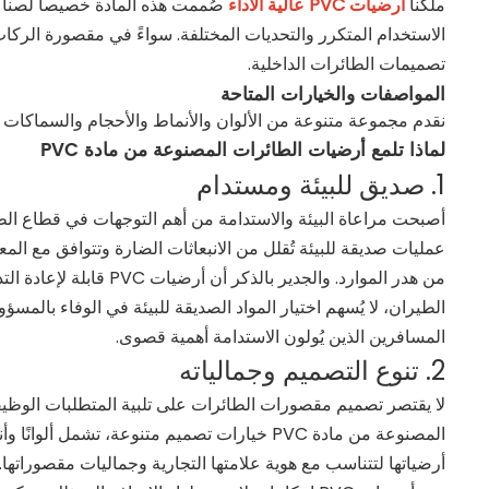
ملكنا
أرضيات PVC عالية الأداء
صُممت هذه المادة خصيصاً لصناعة
الاستخدام المتكرر والتحديات المختلفة. سواءً في مقصورة الركاب 
تصميمات الطائرات الداخلية.
المواصفات والخيارات المتاحة
نقدم مجموعة متنوعة من الألوان والأنماط والأحجام والسماكات 
لماذا تلمع أرضيات الطائرات المصنوعة من مادة PVC
1. صديق للبيئة ومستدام
من هدر الموارد. والجدير
الطيران، لا يُسهم اختيار المواد الصديقة للبيئة في الوفاء بالمس
المسافرين الذين يُولون الاستدامة أهمية قصوى.
2. تنوع التصميم وجمالياته
لا يقتصر تصميم مقصورات الطائرات على تلبية المتطلبات الوظيفي
المصنوعة من مادة PVC خيارات تصميم متنوعة،
أرضياتها لتتناسب مع هوية علامتها التجارية وجماليات مقصوراته