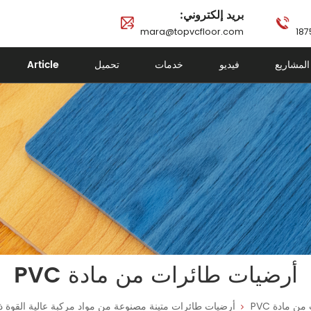
بريد إلكتروني:
mara@topvcfloor.com
المشاريع
فيديو
خدمات
تحميل
Article
أرضيات طائرات من مادة PVC
 مادة PVC
أرضيات طائرات متينة مصنوعة من مواد مركبة عالية القوة ذ