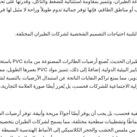
 الطيران، وتتميز بمقاومة استثنائية للضغط والتآكل، وقدرتها على تح
أو مناطق الطاقم، فإنها توفر جمالية تدوم طويلاً وراحة لا مثيل لها في
لتلبية احتياجات التصميم الشخصية لشركات الطيران المختلفة.
أصبحت مراعاة البيئة والاستدامة من أهم التوجهات في قطاع الطيران الحديث. تُصنع أر
عمليات صديقة للبيئة تُقلل من الانبعاثات الضارة وتتوافق مع المعايير البيئية الدولية. إضافةً إلى ذلك، تتميز
 بالذكر أن أرضيات PVC قابلة لإعادة التدوير، مما يمنع تراكم النفايات الناتجة عن استبدال الأرضيات. بالنس
ؤولية الاجتماعية للشركات فحسب، بل يُعزز أيضًا صورة العلامة التجارية
ة فحسب، بل يجب أن يوفر أيضًا أجواءً مريحة وأنيقة. توفر أرضيات ال
 تشمل ألوانًا وأنماطًا وتشطيبات سطحية مختلفة، مما يسمح لشركات الطيران بتخص
ا. من ملمس الخشب والحجر الكلاسيكي إلى الأنماط الهندسية البسيطة ا