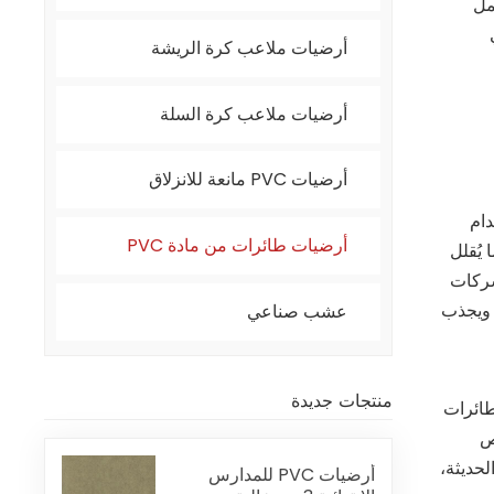
مل
أرضيات ملاعب كرة الريشة
أرضيات ملاعب كرة السلة
أرضيات PVC مانعة للانزلاق
ضيات الطائرات المصنوعة من مادة PVC باستخدام
أرضيات طائرات من مادة PVC
 مواد PVC بعمرها الطويل، مما يُقلل
بة لشركات
، ويجذب
عشب صناعي
منتجات جديدة
طائرات
يص
لحديثة،
أرضيات PVC للمدارس