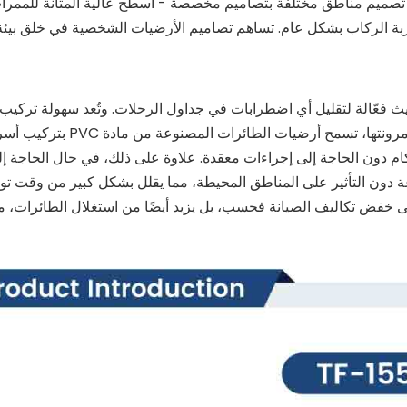
لى ذلك، يمكن تصميم مناطق مختلفة بتصاميم مخصصة - أسطح عالية المتانة للممر
ربة الركاب بشكل عام. تساهم تصاميم الأرضيات الشخصية في خلق بيئة
ث فعّالة لتقليل أي اضطرابات في جداول الرحلات. وتُعد سهولة تركيب
واستبدال أرضيات الطائرات أمرًا بالغ الأهمية. بفضل خفة وزنها ومرونتها، تسمح أرضيات الطائرات المصنوعة من 
بإحكام دون الحاجة إلى إجراءات معقدة. علاوة على ذلك، في حال الحاجة إ
رضيات PVC وإعادة تركيبها بسرعة دون التأثير على المناطق المحيطة، مما يقلل بشكل كبير من وقت
ى خفض تكاليف الصيانة فحسب، بل يزيد أيضًا من استغلال الطائرات، م