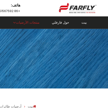
هاتف:
+86 18751567592
بيت
حول فارفلي
منتجات الأرضيات
بيت
أرضيات طائرات من