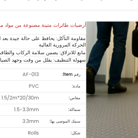
أرضيات طائرات متينة مصنوعة من مواد مركب
مقاومة التآكل: يحافظ على حالة جيدة بعد 
الحركة المرورية العالية
مانع للانزلاق: يضمن سلامة الركاب والطاقم 
سهولة التنظيف: يقلل من وقت وجهد الصيا
AF-013
رقم ltem:
PVC
مادة:
1.5/2m*20/30m
مقاس:
1.5-3.3mm
سماكة:
3.3mm
سمك الموصى بها:
Rolls
شكل: