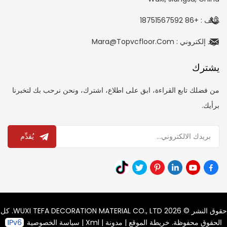
هاتف : +86 18751567592
بريد إلكتروني : Mara@topvcfloor.com
يشترك
من فضلك تابع القراءة، ابق على اطلاع، اشترك، ونحن نرحب بك لتخبرنا
برأيك.
يُقدِّم
حقوق النشر © 2026 WUXI TEFA DECORATION MATERIAL CO., LTD. كل
الحقوق محفوظة.
خريطة الموقع
|
مدونة
|
Xml
|
سياسة الخصوصية