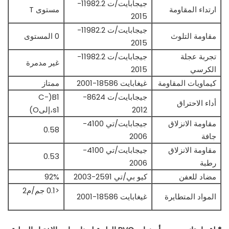
جيجابايت/ت 11982.2-
ارتداء المقاومة
مستوى T
2015
جيجابايت/ت 11982.2-
مقاومة التلوث
0 المستوى
2015
تجربة عجلة
جيجابايت/ت 11982.2-
غير مدمرة
الكرسي
2015
كيماويات المقاومة
غيغابايت 18586-2001
ممتاز
جيجابايت/ت 8624-
B1(C-
أداء الاحتراق
2012
s1،إلىO)
مقاومة الانزلاق
جيجابايت/تي 4100-
0.58
جافة
2006
مقاومة الانزلاق
جيجابايت/تي 4100-
0.53
رطبة
2006
مضاد للعفن
كيو بي/تي 2591-2003
92%
<0.1 جم/م2
المواد المتطايرة
غيغابايت 18586-2001