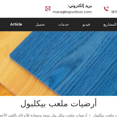
بريد إلكتروني:
mara@topvcfloor.com
المشاريع
فيديو
خدمات
تحميل
Article
أرضيات ملعب بيكلبول
 ملعب بيكلبول
أرضيات ملعب بيكل بول متينة ومضادة للانزلاق باللون الأخضر م