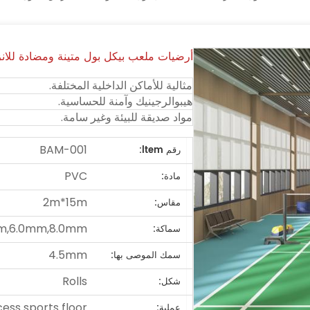
أرضيات ملعب بيكل بول متينة ومضادة للانزلاق
مثالية للأماكن الداخلية المختلفة.
هيبوالرجينيك وآمنة للحساسية.
مواد صديقة للبيئة وغير سامة.
BAM-001
رقم ltem:
PVC
مادة:
2m*15m
مقاس:
m,6.0mm,8.0mm
سماكة:
4.5mm
سمك الموصى بها:
Rolls
شكل:
ss sports floor
عملية: