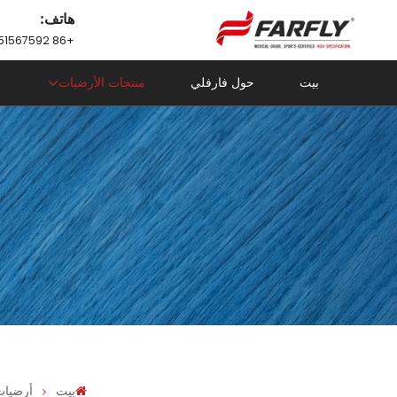
هاتف:
+86 18751567592
بيت
حول فارفلي
منتجات الأرضيات
بيت
أرضيات