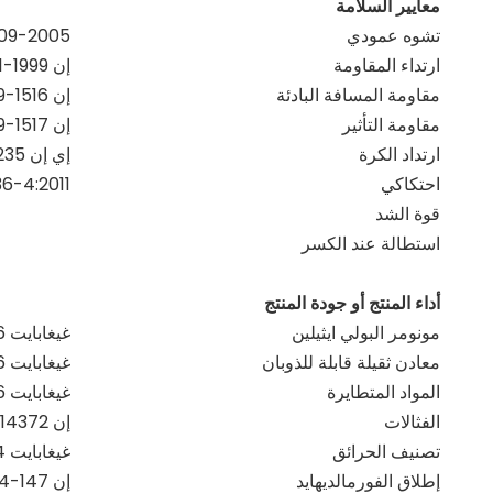
معايير السلامة
تشوه عمودي
09-2005
ارتداء المقاومة
إن ISO5470-1-1999
مقاومة المسافة البادئة
إن 1516-19999
مقاومة التأثير
إن 1517-19999
ارتداد الكرة
إي إن 12235
احتكاكي
6-4:2011
قوة الشد
استطالة عند الكسر
أداء المنتج أو جودة المنتج
مونومر البولي ايثيلين
غيغابايت 18586-2001
معادن ثقيلة قابلة للذوبان
غيغابايت 18586-2001
المواد المتطايرة
غيغابايت 18586-2001
الفثالات
إن 14372-2004
تصنيف الحرائق
غيغابايت 8624-2012
إطلاق الفورمالديهايد
إن 147-1:2004