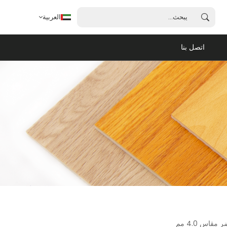
العربية
اتصل بنا
العربية
English
français
español
português
قاس 4.0 مم