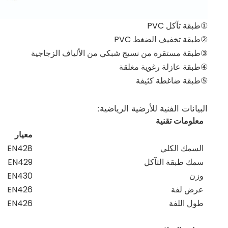
①طبقة تآكل PVC
②طبقة تخفيف الضغط PVC
③طبقة مستقرة من نسيج شبكي من الألياف الزجاجية
④طبقة عازلة رغوية مغلقة
⑤طبقة ضاغطة كثيفة
البيانات الفنية للأرضية الرياضية:
معلومات تقنية
معيار
السمك الكلي
EN428
سمك طبقة التآكل
EN429
وزن
EN430
عرض لفة
EN426
طول اللفة
EN426