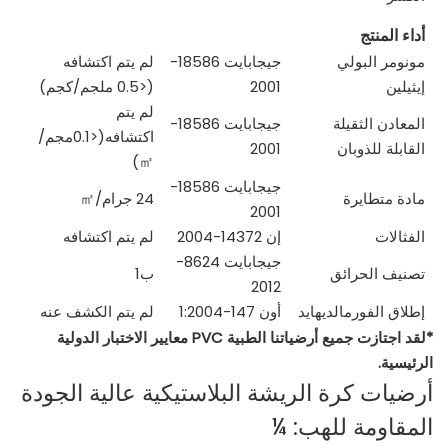
أداء المنتج
مونومر البولي
جيجابايت 18586-
لم يتم اكتشافه
إيثيلين
2001
(<0.5 ملجم/كجم)
لم يتم
المعادن الثقيلة
جيجابايت 18586-
اكتشافه(<0.1مجم/
القابلة للذوبان
2001
)
㎡
جيجابايت 18586-
مادة متطايرة
24 جرام/
㎡
2001
الفثالات
إن 14372-2004
لم يتم اكتشافه
جيجابايت 8624-
تصنيف الحرائق
ب1
2012
إطلاق الفورمالديهايد
أون 147-1:2004
لم يتم الكشف عنه
*لقد اجتازت جميع أرضياتنا الطبية PVC معايير الاختبار الدولية
الرئيسية.
أرضيات كرة الريشة البلاستيكية عالية الجودة
المقاومة للهب: ¼