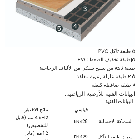
â طبقة تآكل PVC
â¡طبقة تخفيف الضغط PVC
طبقة ثابتة من نسيج شبكي من الألياف الزجاجية
â £ طبقة عازلة رغوية مغلقة
¤ طبقة ضاغطة كثيفة
البيانات الفنية للأرضية الرياضية:
البيانات الفنية
قياسي
نتائج الاختبار
4.5-12 مم (قابل
السماكة الإجمالية
EN428
للتخصيص)
1.2 مم (قابل
سمك طبقة التآكل
EN429