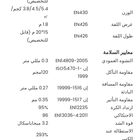
للتخصيص)
3.8/4.5/5.4 كجم/
الوزن
EN430
㎡
عرض اللفة
EN426
1.8 م
15*20 م (قابل
طول اللفة
EN426
للتخصيص)
معايير السلامة
التشوه العمودي
EN14809-2005
0.3 مللي متر
إن ISO5470-1-
مقاومة التآكل
120مجم
1999
مقاومة المسافة
إن 1516-19999
0.27 مللي متر
البادئة
مقاومة التأثير
إن 1517-19999
0.35 مم
ارتداد الكرة
EN12235
95%
الاحتكاكي
EN13036-4:2011
86
قوة الشد
3.2 ميجاباسكال
الاستطالة عند
293%
الكسر