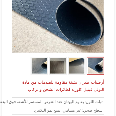
أرضيات طيران متينة مقاومة للصدمات من مادة
البولي فينيل كلوريد لطائرات الشحن والركاب
ثبات اللون: يقاوم البهتان عند التعرض المستمر للأشعة فوق البنف
سطح صحي: غير مسامي، يمنع نمو البكتيريا