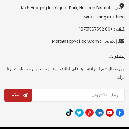
يضيف : No.5 Huaqing Intelligent Park, Huishan District,
Wuxi, Jiangsu, China
هاتف : +86 18751567592
بريد إلكتروني : Mara@topvcfloor.com
يشترك
من فضلك تابع القراءة، ابق على اطلاع، اشترك، ونحن نرحب بك لتخبرنا
برأيك.
يُقدِّم