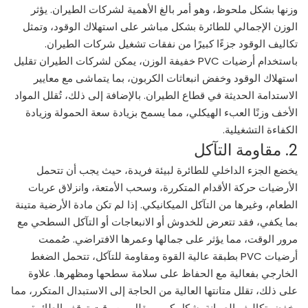
وزنها بشكل ملحوظ، وهو أمر بالغ الأهمية لشركات الطيران. يؤثر
الوزن الإجمالي للطائرة بشكل مباشر على استهلاك الوقود، وتمثل
تكاليف الوقود جزءًا كبيرًا من نفقات تشغيل شركات الطيران.
باستخدام أرضيات PVC خفيفة الوزن، يمكن لشركات الطيران تقليل
استهلاك الوقود وخفض انبعاثات الكربون، بما يتماشى مع معايير
الاستدامة الحديثة في قطاع الطيران. بالإضافة إلى ذلك، تُقلل المواد
الأخف وزنًا العبء الهيكلي، مما يسمح بزيادة سعة الحمولة وزيادة
الكفاءة التشغيلية.
2. مقاومة التآكل
يخضع الجزء الداخلي للطائرة لبيئة فريدة، حيث يجب أن تتحمل
الأرضيات حركة الأقدام المتكررة، وسحب الأمتعة، وانزلاق عربات
الطعام، وغيرها من التآكل الميكانيكي. إذا لم تكن مادة الأرضية متينة
بما يكفي، فقد تتعرض للخدوش أو الانبعاجات أو التآكل السطحي مع
مرور الوقت، مما يؤثر على جمالها وعمرها الافتراضي. صُممت
أرضيات PVC بطبقة عالية القوة ومقاومة للتآكل، تتحمل الضغط
الخارجي بفعالية مع الحفاظ على سلامة سطحها ومظهرها. علاوة
على ذلك، تقلل متانتها العالية من الحاجة إلى الاستبدال المتكرر، مما
يخفض تكاليف الصيانة بشكل كبير ويقلل من وقت توقف الطائرة،