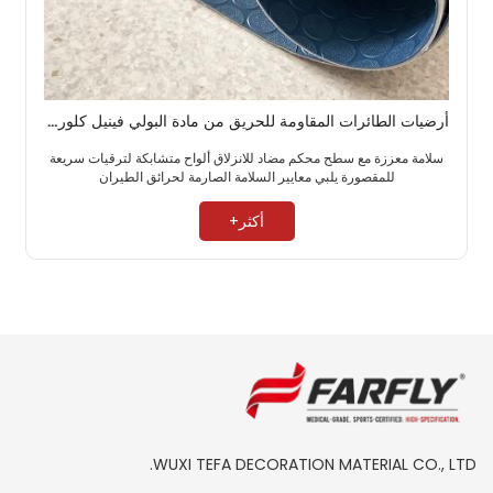
أرضيات الطائرات المقاومة للحريق من مادة البولي فينيل كلوريد (PVC) من ProGuard Plus، أرضيات كابينة متينة للخطوط الجوية التجارية
سلامة معززة مع سطح محكم مضاد للانزلاق ألواح متشابكة لترقيات سريعة
للمقصورة يلبي معايير السلامة الصارمة لحرائق الطيران ​
أكثر+
WUXI TEFA DECORATION MATERIAL CO., LTD.