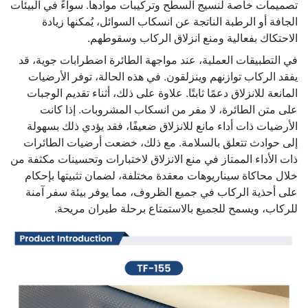
تصميمات خاصة لنسيج السطح وتركيبات موادها. سواءً في البيئات
الجافة أو الرطبة الناتجة عن انسكاب السوائل، يُمكنها زيادة
الاحتكاك بفعالية ومنع انزلاق الركاب وسقوطهم.
في التطبيقات العملية، عند مواجهة الطائرة اضطرابات جوية، قد
يفقد الركاب توازنهم وينزلقون. في هذه الحالة، توفر الأرضيات
المانعة للانزلاق دعمًا ثابتًا. علاوة على ذلك، أثناء تقديم الوجبات
على متن الطائرة، لا مفر من انسكاب المشروبات. إذا كانت
الأرضيات ذات أداء مانع للانزلاق ضعيفًا، فقد يؤدي ذلك بسهولة
إلى حوادث تتعلق بالسلامة. مع ذلك، خضعت أرضيات الطائرات
ذات الأداء الممتاز في منع الانزلاق لاختبارات وتحسينات مكثفة من
خلال محاكاة سيناريوهات معقدة مختلفة، لضمان تثبيتها بإحكام
على أحذية الركاب في جميع الظروف، مما يوفر بيئة سفر آمنة
للركاب، ويسمح للجميع بالاستمتاع برحلة طيران مريحة.