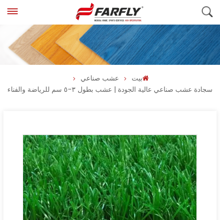
بيت
عشب صناعي
سجادة عشب صناعي عالية الجودة | عشب بطول ٣-٥ سم للرياضة والفناء