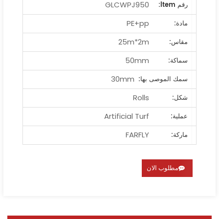
GLCWPJ950
رقم ltem:
PE+pp
مادة:
25m*2m
مقاس:
50mm
سماكة:
30mm
سمك الموصى بها:
Rolls
شكل:
Artificial Turf
عملية:
FARFLY
ماركة:
مطلوب الان