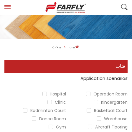
بيت
يبحث
فئات
Application scenarios
Hospital
Operation Room
Clinic
Kindergarten
Badminton Court
Basketball Court
Dance Room
Warehouse
Gym
Aircraft Flooring