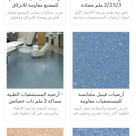
2/2.5/3 ملم مضادة
للمصنع مقاومة للانزلاق
للبكتيريا ومضادة للانزلاق
ومقاومة للضغط
خلق بيئة طبية مريحة الاختيار الأول
تعزيز جماليات مباني المصنع مقاوم
لمواد أرضيات المستشفيات صديقة
للحريق ومضاد للانزلاق ومقاوم
للبيئة وأنيقة في نفس الوقت
للضغط تعزيز الشعور بالراحة
أرضيات فينيل متجانسة
- أرضية المستشفيات الطبية
للمستشفيات مقاومة
سماكة 2 ملم ذات خصائص
للأحماض والقلويات بسمك 2
أمان عالية ومضادة
حارس الصحة والسلامة جعل البيئة
حماية الصحة حراسة الأطباء
الطبية أكثر راحة عصري وعملي في
والمرضى في كل خطوة على
ملم
للميكروبات
نفس الوقت
الطريق إضافة لمسة من اللون إلى
عيادة المستشفى