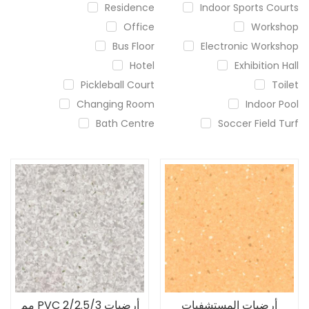
Residence
Indoor Sports Courts
Office
Workshop
Bus Floor
Electronic Workshop
Hotel
Exhibition Hall
Pickleball Court
Toilet
Changing Room
Indoor Pool
Bath Centre
Soccer Field Turf
أرضيات المستشفيات
أرضيات PVC 2/2.5/3 مم