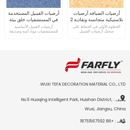
أرضيات الضيافة أرضيات
أرضيات الفينيل المستخدمة
بلاستيكية متجانسة ونفاذية 2
في المستشفيات خلق بيئة
مم
طبية مريحة
الخطوة الأولى في الحفاظ على
أرضيات الفينيل الأساسية
صحتك أرضيات الفينيل
للمستشفيات مواد آمنة وصديقة
للمستشفيات صديقة للبيئة وغير
للبيئة وعالية الجودة الجودة المهنية
قابلة للانزلاق
جديرة بالثقة
WUXI TEFA DECORATION MATERIAL CO., LTD.
يضيف : No.5 Huaqing Intelligent Park, Huishan District,
Wuxi, Jiangsu, China
هاتف : +86 18751567592