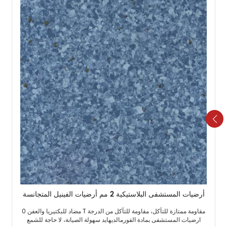
أرضيات المستشفى البلاستيكية 2 مم أرضيات الفينيل المتجانسة
مقاومة ممتازة للتآكل، مقاومة للتآكل من الدرجة T مضاد للبكتيريا والعفن 0
ارضيات المستشفى بمادة الفورمالديهايد سهولة الصيانة، لا حاجة للشمع ​