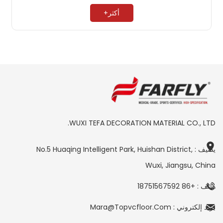
أكثر+
WUXI TEFA DECORATION MATERIAL CO., LTD.
يضيف : No.5 Huaqing Intelligent Park, Huishan District,
Wuxi, Jiangsu, China
هاتف : +86 18751567592
بريد إلكتروني : Mara@topvcfloor.com