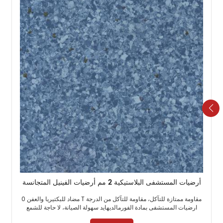
أرضيات المستشفى البلاستيكية 2 مم أرضيات الفينيل المتجانسة
مقاومة ممتازة للتآكل، مقاومة للتآكل من الدرجة T مضاد للبكتيريا والعفن 0
ارضيات المستشفى بمادة الفورمالديهايد سهولة الصيانة، لا حاجة للشمع ​