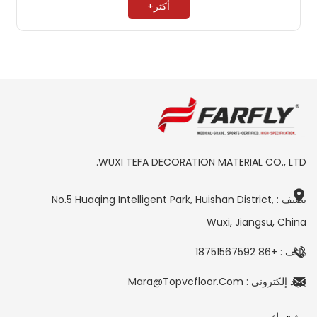
أكثر+
WUXI TEFA DECORATION MATERIAL CO., LTD.
يضيف : No.5 Huaqing Intelligent Park, Huishan District,
Wuxi, Jiangsu, China
هاتف : +86 18751567592
بريد إلكتروني : Mara@topvcfloor.com