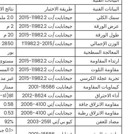
البيانات الفنية
البيانات الفنية
طريقة الاختبار
نتائج الا
سمك الكلي
جيجابايت/ت 11982.2-2015
2.0 ملم
عرض الورقة
جيجابايت/ت 11982.2-2015
2 م
طول الورقة
جيجابايت/ت 11982.2-2015
20 م
الوزن الإجمالي
جيجابايت/T11982.2-2015
2850 جرام/م2
المعالجة السطحية
بور
ارتداء المقاومة
جيجابايت/ت 11982.2-2015
مستوى 
مقاومة التلوث
جيجابايت/ت 11982.2-2015
0 المستوى
تجربة عجلة الكرسي
جيجابايت/ت 11982.2-2015
غير مد
كيماويات المقاومة
غيغابايت 18586-2001
ممتاز
أداء الاحتراق
جيجابايت/ت 8624-2012
B1(C-s1،إلىO)
مقاومة الانزلاق جافة
جيجابايت/تي 4100-2006
0.58
مقاومة الانزلاق رطبة
جيجابايت/تي 4100-2006
0.53
مضاد للعفن
كيو بي/تي 2591-2003
92%
<0.1 جم/م2