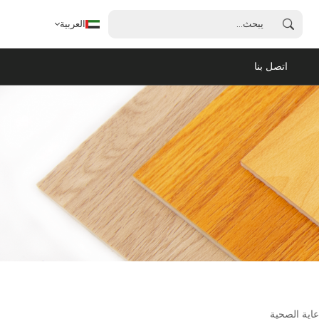
العربية
اتصل بنا
العربية
English
français
español
português