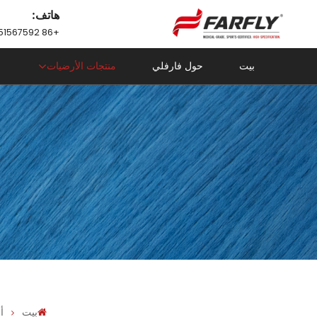
هاتف:
+86 18751567592
بيت
حول فارفلي
منتجات الأرضيات
بيت
أ