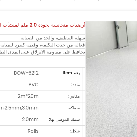
أرضيات متجانسة بجودة 2.0 ملم لمنشآت الرعاية الصحية
سهلة التنظيف، والحد من الصيانة.
فعالة من حيث التكلفة، وقيمة كبيرة للمتانة.
يحافظ على مقاومة الانزلاق على المدى الطو
BOW-6212
رقم ltem:
PVC
مادة:
2m*20m
مقاس:
m,2.5mm,3.0mm
سماكة:
2.0mm
سمك الموصى بها:
Rolls
شكل: