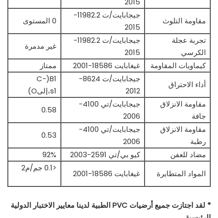
2015
جيجابايت/ت 11982.2-
مقاومة التلوث
0 المستوى
2015
تجربة عجلة
جيجابايت/ت 11982.2-
غير مدمرة
الكرسي
2015
كيماويات المقاومة
غيغابايت 18586-2001
ممتاز
جيجابايت/ت 8624-
B1(C-
أداء الاحتراق
2012
s1،إلىO)
مقاومة الانزلاق
جيجابايت/تي 4100-
0.58
جافة
2006
مقاومة الانزلاق
جيجابايت/تي 4100-
0.53
رطبة
2006
مضاد للعفن
كيو بي/تي 2591-2003
92%
<0.1 جم/م2
المواد المتطايرة
غيغابايت 18586-2001
* لقد اجتازت جميع أرضيات PVC الطبية لدينا معايير الاختبار الدولية
الرئيسية.