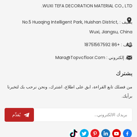
WUXI TEFA DECORATION MATERIAL CO., LTD.
يضيف : No.5 Huaqing Intelligent Park, Huishan District,
Wuxi, Jiangsu, China
هاتف : +86 18751567592
بريد إلكتروني : Mara@topvcfloor.com
يشترك
من فضلك تابع القراءة، ابق على اطلاع، اشترك، ونحن نرحب بك لتخبرنا
برأيك.
يُقدِّم