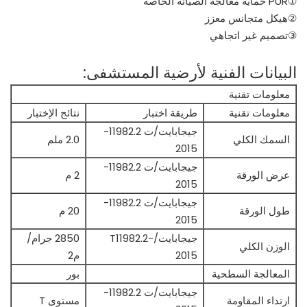
①PUR حماية معالجة الصيانة الخاصة
②هيكل متجانس معزز
③تصميم غير اتجاهي
البيانات الفنية لأرضية المستشفى:
معلومات تقنية
معلومات تقنية
طريقة اختبار
نتائج الإختبار
جيجابايت/ت 11982.2-
السمك الكلي
2.0 ملم
2015
جيجابايت/ت 11982.2-
عرض الورقة
2 م
2015
جيجابايت/ت 11982.2-
طول الورقة
20 م
2015
جيجابايت/T11982.2-
2850 جرام/
الوزن الكلي
2015
م2
المعالجة السطحية
بور
جيجابايت/ت 11982.2-
ارتداء المقاومة
مستوى T