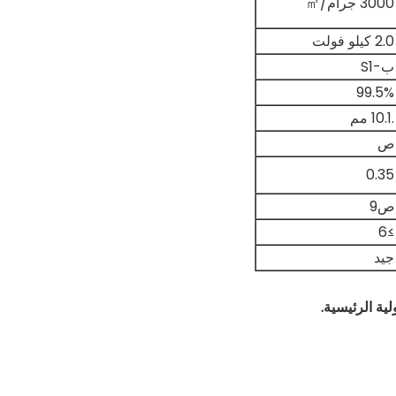
3000 جرام/㎡
2.0 كيلو فولت
ب-S1
99.5%
.10.1 مم
ص
0.35
ص9
≥6
جيد