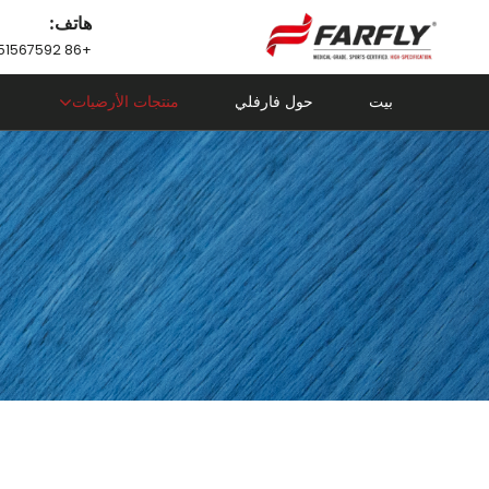
هاتف:
+86 18751567592
بيت
حول فارفلي
منتجات الأرضيات