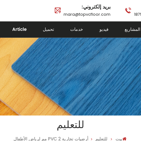
بريد إلكتروني:
mara@topvcfloor.com
المشاريع
فيديو
خدمات
تحميل
Article
للتعليم
بيت
للتعليم
أرضيات تجارية PVC 2 مم لرياض الأطفال