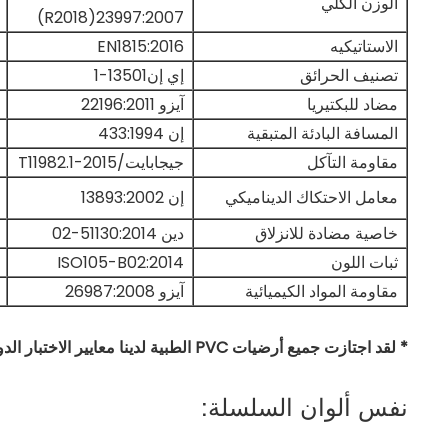
الوزن الكلي
23997:2007(R2018)
الاستاتيكيه
EN1815:2016
تصنيف الحرائق
إي إن13501-1
مضاد للبكتيريا
آيزو 22196:2011
المسافة البادئة المتبقية
إن 433:1994
مقاومة التآكل
جيجابايت/T11982.1-2015
معامل الاحتكاك الديناميكي
إن 13893:2002
خاصية مضادة للانزلاق
دين 51130:2014-02
ثبات اللون
ISO105-B02:2014
مقاومة المواد الكيميائية
آيزو 26987:2008
* لقد اجتازت جميع أرضيات PVC الطبية لدينا معايير الاختبار الدولية الرئيسية.
نفس ألوان السلسلة: