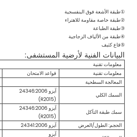
①طبقة الأشعة فوق البنفسجية
②طبقة خاصة مقاومة للاهتراء
③طبقة الطباعة
④طبقة من الألياف الزجاجية
⑤قاع كثيف
البيانات الفنية لأرضية المستشفى:
معلومات تقنية
معلومات تقنية
قواعد الامتحان
المعالجة السطحية
آيزو 24346:2006
السمك الكلي
(R2015)
آيزو 24346:2006
سمك طبقة التآكل
(R2015)
الحجم: الطول/العرض
آيزو 24341:2006
آيزو