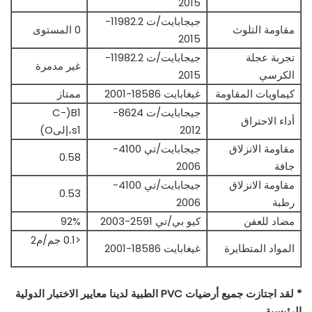
2015
جيجابايت/ت 11982.2-
مقاومة التلوث
0 المستوى
2015
تجربة عجلة
جيجابايت/ت 11982.2-
غير مدمرة
الكرسي
2015
كيماويات المقاومة
غيغابايت 18586-2001
ممتاز
جيجابايت/ت 8624-
B1(C-
أداء الاحتراق
2012
s1،إلىO)
مقاومة الانزلاق
جيجابايت/تي 4100-
0.58
جافة
2006
مقاومة الانزلاق
جيجابايت/تي 4100-
0.53
رطبة
2006
مضاد للعفن
كيو بي/تي 2591-2003
92%
<0.1 جم/م2
المواد المتطايرة
غيغابايت 18586-2001
* لقد اجتازت جميع أرضيات PVC الطبية لدينا معايير الاختبار الدولية
الرئيسية.