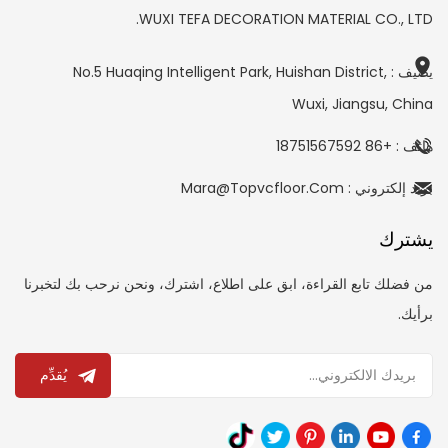
WUXI TEFA DECORATION MATERIAL CO., LTD.
يضيف : No.5 Huaqing Intelligent Park, Huishan District,
Wuxi, Jiangsu, China
هاتف : +86 18751567592
بريد إلكتروني : Mara@topvcfloor.com
يشترك
من فضلك تابع القراءة، ابق على اطلاع، اشترك، ونحن نرحب بك لتخبرنا
برأيك.
يُقدِّم