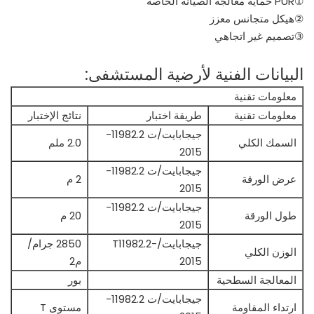
①PUR حماية معالجة الصيانة الخاصة
②هيكل متجانس معزز
③تصميم غير اتجاهي
البيانات الفنية لأرضية المستشفى:
معلومات تقنية
معلومات تقنية
طريقة اختبار
نتائج الإختبار
جيجابايت/ت 11982.2-
السمك الكلي
2.0 ملم
2015
جيجابايت/ت 11982.2-
عرض الورقة
2 م
2015
جيجابايت/ت 11982.2-
طول الورقة
20 م
2015
جيجابايت/T11982.2-
2850 جرام/
الوزن الكلي
2015
م2
المعالجة السطحية
بور
جيجابايت/ت 11982.2-
ارتداء المقاومة
مستوى T