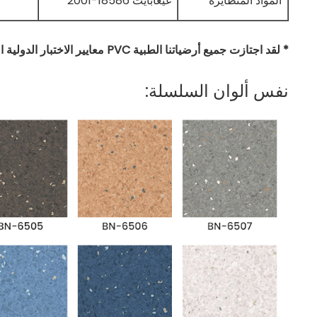
المواد المتطايرة
غيغابايت 18586-2001
* لقد اجتازت جميع أرضياتنا الطبية PVC معايير الاختبار الدولية الرئيسية.
نفس ألوان السلسلة: