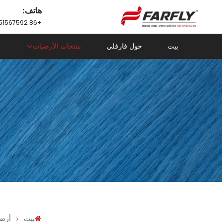
هاتف:
+86 18751567592
بيت
حول فارفلي
منتجات الأرضيات
بيت
أرضي