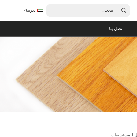
العربية
اتصل بنا
العربية
English
français
español
português
يل للمستشفيات