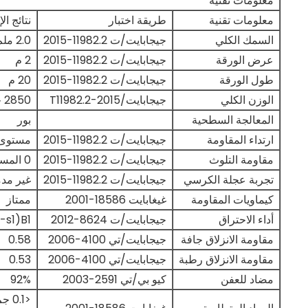
معلومات تقنية
معلومات تقنية
طريقة اختبار
نتائج الإ
السمك الكلي
جيجابايت/ت 11982.2-2015
2.0 ملم
عرض الورقة
جيجابايت/ت 11982.2-2015
2 م
طول الورقة
جيجابايت/ت 11982.2-2015
20 م
الوزن الكلي
جيجابايت/T11982.2-2015
2850 جرام/م2
المعالجة السطحية
بور
ارتداء المقاومة
جيجابايت/ت 11982.2-2015
مستوى 
مقاومة التلوث
جيجابايت/ت 11982.2-2015
0 المستوى
تجربة عجلة الكرسي
جيجابايت/ت 11982.2-2015
غير مد
كيماويات المقاومة
غيغابايت 18586-2001
ممتاز
أداء الاحتراق
جيجابايت/ت 8624-2012
B1(C-s1،إلىO)
مقاومة الانزلاق جافة
جيجابايت/تي 4100-2006
0.58
مقاومة الانزلاق رطبة
جيجابايت/تي 4100-2006
0.53
مضاد للعفن
كيو بي/تي 2591-2003
92%
<0.1 جم/م2