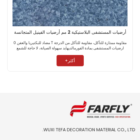
أرضيات المستشفى البلاستيكية 2 مم أرضيات الفينيل المتجانسة
مقاومة ممتازة للتآكل، مقاومة للتآكل من الدرجة T مضاد للبكتيريا والعفن 0
ارضيات المستشفى بمادة الفورمالديهايد سهولة الصيانة، لا حاجة للشمع ​
أكثر+
WUXI TEFA DECORATION MATERIAL CO., LTD.