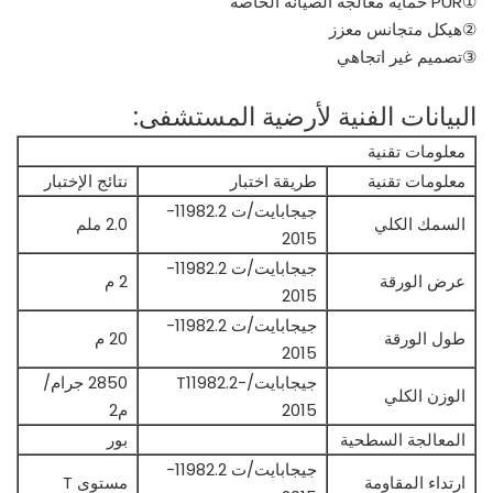
①PUR حماية معالجة الصيانة الخاصة
②هيكل متجانس معزز
③تصميم غير اتجاهي
البيانات الفنية لأرضية المستشفى:
معلومات تقنية
معلومات تقنية
طريقة اختبار
نتائج الإختبار
جيجابايت/ت 11982.2-
السمك الكلي
2.0 ملم
2015
جيجابايت/ت 11982.2-
عرض الورقة
2 م
2015
جيجابايت/ت 11982.2-
طول الورقة
20 م
2015
جيجابايت/T11982.2-
2850 جرام/
الوزن الكلي
2015
م2
المعالجة السطحية
بور
جيجابايت/ت 11982.2-
ارتداء المقاومة
مستوى T