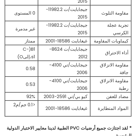
2015
جيجابايت/ت 11982.2-
مقاومة التلوث
0 المستوى
2015
تجربة عجلة
جيجابايت/ت 11982.2-
غير مدمرة
الكرسي
2015
كيماويات المقاومة
غيغابايت 18586-2001
ممتاز
جيجابايت/ت 8624-
B1(C-
أداء الاحتراق
2012
s1،إلىO)
مقاومة الانزلاق
جيجابايت/تي 4100-
0.58
جافة
2006
مقاومة الانزلاق
جيجابايت/تي 4100-
0.53
رطبة
2006
مضاد للعفن
كيو بي/تي 2591-2003
92%
<0.1 جم/م2
المواد المتطايرة
غيغابايت 18586-2001
* لقد اجتازت جميع أرضيات PVC الطبية لدينا معايير الاختبار الدولية
الرئيسية.