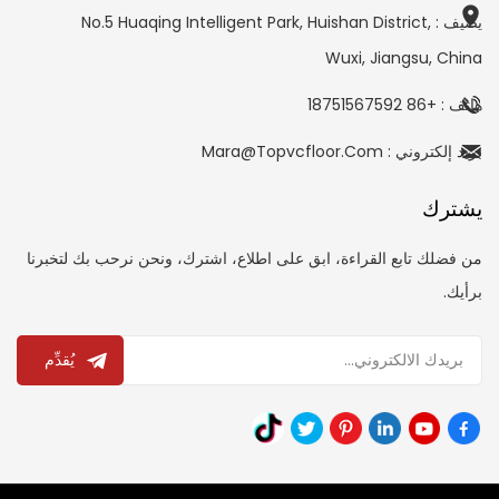
يضيف : No.5 Huaqing Intelligent Park, Huishan District,
Wuxi, Jiangsu, China
هاتف : +86 18751567592
بريد إلكتروني : Mara@topvcfloor.com
يشترك
من فضلك تابع القراءة، ابق على اطلاع، اشترك، ونحن نرحب بك لتخبرنا
برأيك.
يُقدِّم